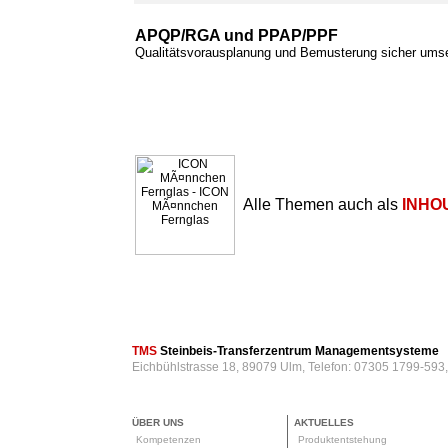
APQP/RGA und PPAP/PPF
Qualitätsvorausplanung und Bemusterung sicher ums
Alle Themen auch als
INHO
TMS
Steinbeis-Transferzentrum Managementsysteme
Eichbühlstrasse 18, 89079 Ulm, Telefon: 07305 1799-593
ÜBER UNS
AKTUELLES
Kompetenzen
Produktentstehung