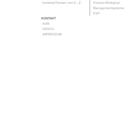
konkreteThemen von A...Z
Prozess-Reifegrad
Managementsysteme
KVP
KONTAKT
AGB
DSGVO
IMPRESSUM