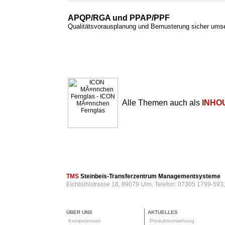
APQP/RGA und PPAP/PPF
Qualitätsvorausplanung und Bemusterung sicher ums
Alle Themen auch als
INHO
TMS
Steinbeis-Transferzentrum Managementsysteme
Eichbühlstrasse 18, 89079 Ulm, Telefon: 07305 1799-593
ÜBER UNS
AKTUELLES
Kompetenzen
Produktentstehung