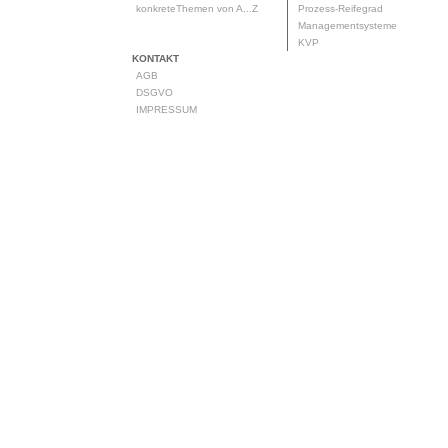
konkreteThemen von A...Z
Prozess-Reifegrad
Managementsysteme
KVP
KONTAKT
AGB
DSGVO
IMPRESSUM