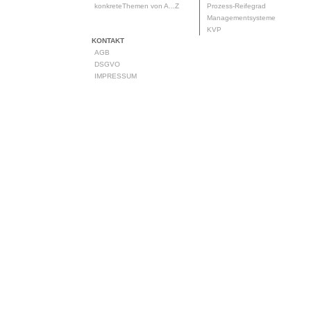
konkreteThemen von A...Z
Prozess-Reifegrad
Managementsysteme
KVP
KONTAKT
AGB
DSGVO
IMPRESSUM