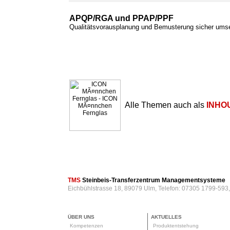
APQP/RGA und PPAP/PPF
Qualitätsvorausplanung und Bemusterung sicher ums
Alle Themen auch als
INHO
TMS
Steinbeis-Transferzentrum Managementsysteme
Eichbühlstrasse 18, 89079 Ulm, Telefon: 07305 1799-593
ÜBER UNS
AKTUELLES
Kompetenzen
Produktentstehung