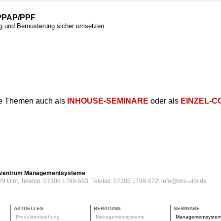
PPAP/PPF
ng und Bemusterung sicher umsetzen
e Themen auch als
INHOUSE-SEMINARE
oder als
EINZEL-C
erzentrum Managementsysteme
79 Ulm, Telefon: 07305 1799-593, Telefax: 07305 1799-572, info@tms-ulm.de
AKTUELLES
BERATUNG
SEMINARE
Produktentstehung
Managementsysteme
Managementsyste