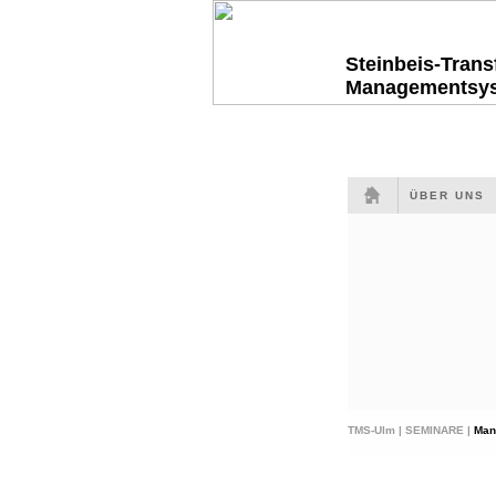
Steinbeis-Tran
Managementsy
ÜBER UNS
TMS-Ulm |
SEMINARE |
Man