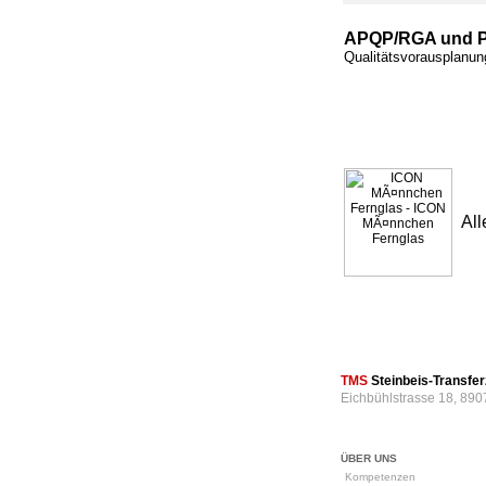
APQP/RGA und 
Qualitätsvorausplanu
All
TMS
Steinbeis-Transf
Eichbühlstrasse 18, 890
ÜBER UNS
Kompetenzen