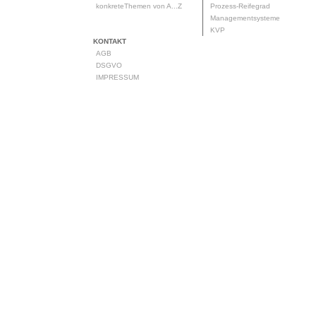
konkreteThemen von A...Z
Prozess-Reifegrad
Managementsysteme
KVP
KONTAKT
AGB
DSGVO
IMPRESSUM