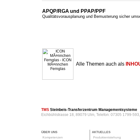
APQP/RGA und PPAP/PPF
Qualitätsvorausplanung und Bemusterung sicher ums
Alle Themen auch als
INHO
TMS
Steinbeis-Transferzentrum Managementsysteme
Eichbühlstrasse 18, 89079 Ulm, Telefon: 07305 1799-593
ÜBER UNS
AKTUELLES
Kompetenzen
Produktentstehung