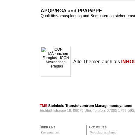
APQP/RGA und PPAP/PPF
Qualitätsvorausplanung und Bemusterung sicher ums
Alle Themen auch als
INHO
TMS
Steinbeis-Transferzentrum Managementsysteme
Eichbühlstrasse 18, 89079 Ulm, Telefon: 07305 1799-593
ÜBER UNS
AKTUELLES
Kompetenzen
Produktentstehung