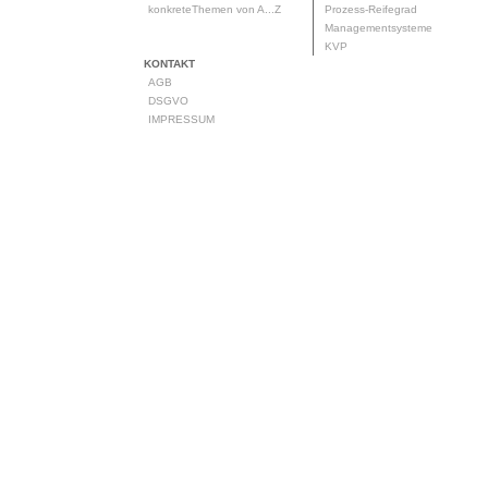
konkreteThemen von A...Z
Prozess-Reifegrad
Managementsysteme
KVP
KONTAKT
AGB
DSGVO
IMPRESSUM