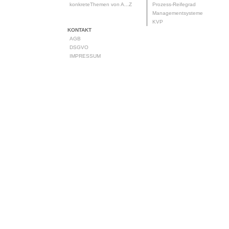
konkreteThemen von A...Z
Prozess-Reifegrad
Managementsysteme
KVP
KONTAKT
AGB
DSGVO
IMPRESSUM