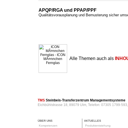
APQP/RGA und PPAP/PPF
Qualitätsvorausplanung und Bemusterung sicher ums
Alle Themen auch als
INHO
TMS
Steinbeis-Transferzentrum Managementsysteme
Eichbühlstrasse 18, 89079 Ulm, Telefon: 07305 1799-593
ÜBER UNS
AKTUELLES
Kompetenzen
Produktentstehung