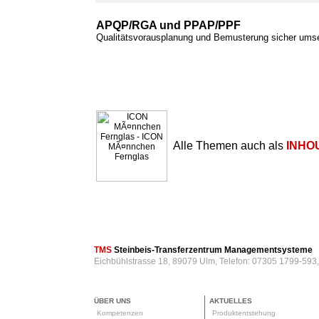
APQP/RGA und PPAP/PPF
Qualitätsvorausplanung und Bemusterung sicher ums
Alle Themen auch als
INHO
TMS
Steinbeis-Transferzentrum Managementsysteme
Eichbühlstrasse 18, 89079 Ulm, Telefon: 07305 1799-593
ÜBER UNS
AKTUELLES
Kompetenzen
Produktentstehung