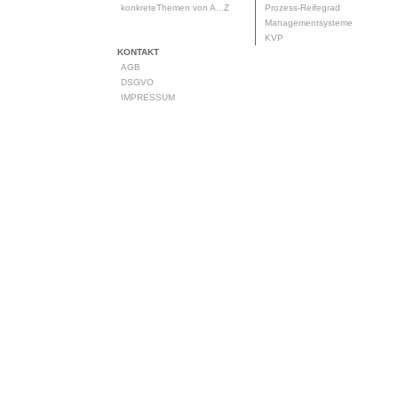
konkreteThemen von A...Z
Prozess-Reifegrad
Managementsysteme
KVP
KONTAKT
AGB
DSGVO
IMPRESSUM