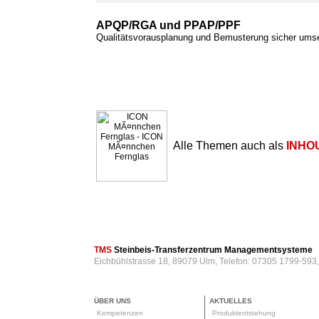
APQP/RGA und PPAP/PPF
Qualitätsvorausplanung und Bemusterung sicher ums
Alle Themen auch als
INHO
TMS
Steinbeis-Transferzentrum Managementsysteme
Eichbühlstrasse 18, 89079 Ulm, Telefon: 07305 1799-593
ÜBER UNS
AKTUELLES
Kompetenzen
Produktentstehung