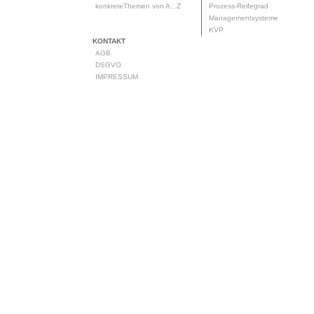
konkreteThemen von A...Z
Prozess-Reifegrad
Managementsysteme
KVP
KONTAKT
AGB
DSGVO
IMPRESSUM