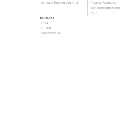
konkreteThemen von A...Z
Prozess-Reifegrad
Managementsysteme
KVP
KONTAKT
AGB
DSGVO
IMPRESSUM