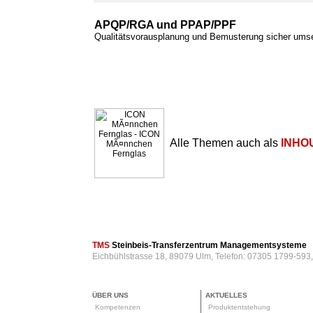
APQP/RGA und PPAP/PPF
Qualitätsvorausplanung und Bemusterung sicher ums
Alle Themen auch als
INHO
TMS
Steinbeis-Transferzentrum Managementsysteme
Eichbühlstrasse 18, 89079 Ulm, Telefon: 07305 1799-593
ÜBER UNS
AKTUELLES
Kompetenzen
Produktentstehung