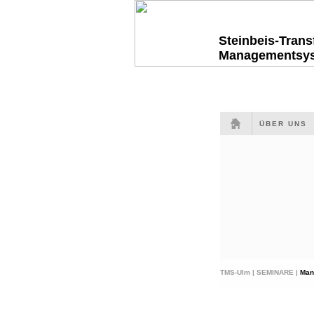
Steinbeis-Tran
Managementsy
ÜBER UNS
TMS-Ulm |
SEMINARE |
Man