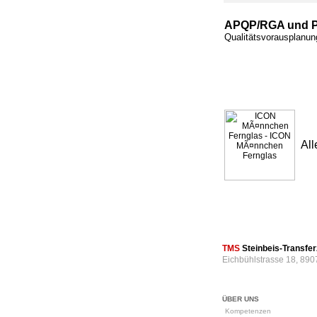
APQP/RGA und 
Qualitätsvorausplanu
All
TMS
Steinbeis-Transf
Eichbühlstrasse 18, 890
ÜBER UNS
Kompetenzen