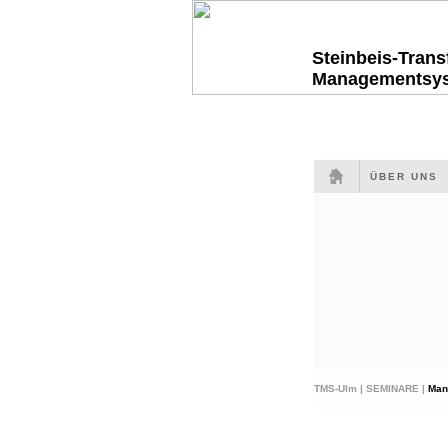
Steinbeis-Tran
Managementsy
ÜBER UNS
TMS-Ulm |
SEMINARE |
Man