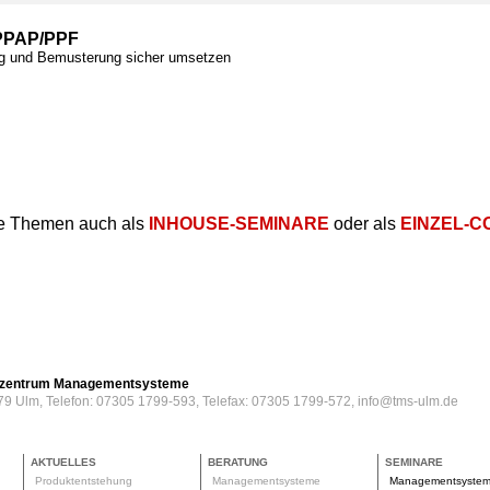
PPAP/PPF
ng und Bemusterung sicher umsetzen
e Themen auch als
INHOUSE-SEMINARE
oder als
EINZEL-C
erzentrum Managementsysteme
79 Ulm, Telefon: 07305 1799-593, Telefax: 07305 1799-572, info@tms-ulm.de
AKTUELLES
BERATUNG
SEMINARE
Produktentstehung
Managementsysteme
Managementsyste