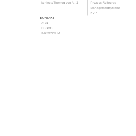
konkreteThemen von A...Z
Prozess-Reifegrad
Managementsysteme
KVP
KONTAKT
AGB
DSGVO
IMPRESSUM