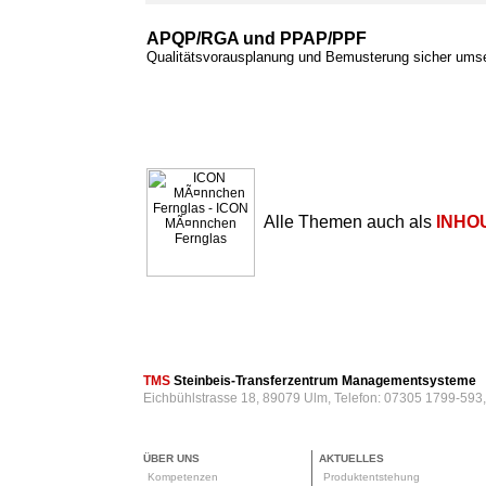
APQP/RGA und PPAP/PPF
Qualitätsvorausplanung und Bemusterung sicher ums
Alle Themen auch als
INHO
TMS
Steinbeis-Transferzentrum Managementsysteme
Eichbühlstrasse 18, 89079 Ulm, Telefon: 07305 1799-593
ÜBER UNS
AKTUELLES
Kompetenzen
Produktentstehung