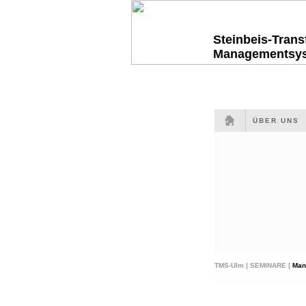
Steinbeis-Tran
Managementsy
ÜBER UNS
TMS-Ulm |
SEMINARE |
Man