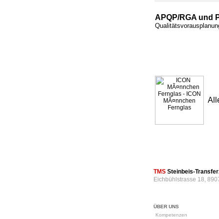
APQP/RGA und 
Qualitätsvorausplanu
All
TMS
Steinbeis-Transf
Eichbühlstrasse 18, 890
ÜBER UNS
Kompetenzen