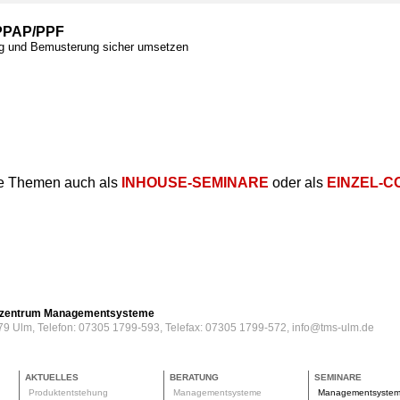
PPAP/PPF
ng und Bemusterung sicher umsetzen
e Themen auch als
INHOUSE-SEMINARE
oder als
EINZEL-C
erzentrum Managementsysteme
79 Ulm, Telefon: 07305 1799-593, Telefax: 07305 1799-572, info@tms-ulm.de
AKTUELLES
BERATUNG
SEMINARE
Produktentstehung
Managementsysteme
Managementsyste