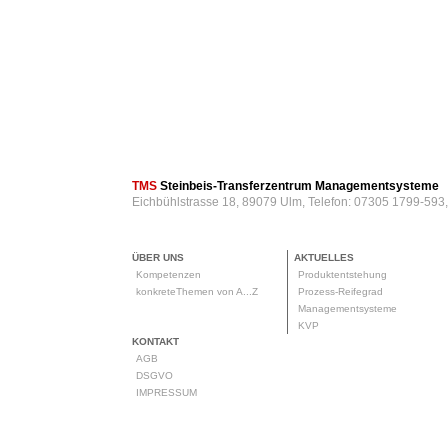
TMS
Steinbeis-Transferzentrum Managementsysteme
Eichbühlstrasse 18, 89079 Ulm, Telefon: 07305 1799-593
ÜBER UNS
AKTUELLES
Kompetenzen
Produktentstehung
konkreteThemen von A...Z
Prozess-Reifegrad
Managementsysteme
KVP
KONTAKT
AGB
DSGVO
IMPRESSUM