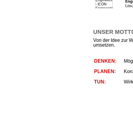
ng
E
Lösu
UNSER MOTTO 
Von der Idee zur W
umsetzen.
DENKEN:
Mögl
PLANEN:
Kon
TUN:
Wirk