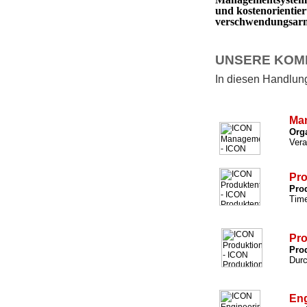
und kostenorientie
verschwendungsarm 
UNSERE KOM
In diesen Handlungs
Ma
Org
Vera
Pro
Prod
Time
Pro
Prod
Durc
Eng