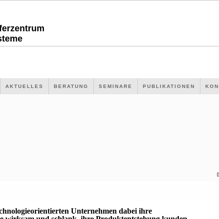
sferzentrum
steme
AKTUELLES
BERATUNG
SEMINARE
PUBLIKATIONEN
KON
echnologieorientierten Unternehmen dabei ihre
 wirksam und schlank, ihre Produktentstehung kunden-