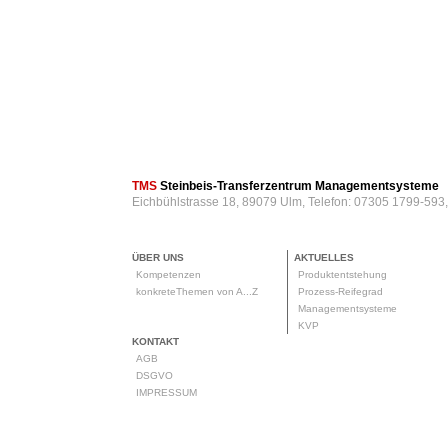
TMS
Steinbeis-Transferzentrum Managementsysteme
Eichbühlstrasse 18, 89079 Ulm, Telefon: 07305 1799-593
ÜBER UNS
AKTUELLES
Kompetenzen
Produktentstehung
konkreteThemen von A...Z
Prozess-Reifegrad
Managementsysteme
KVP
KONTAKT
AGB
DSGVO
IMPRESSUM