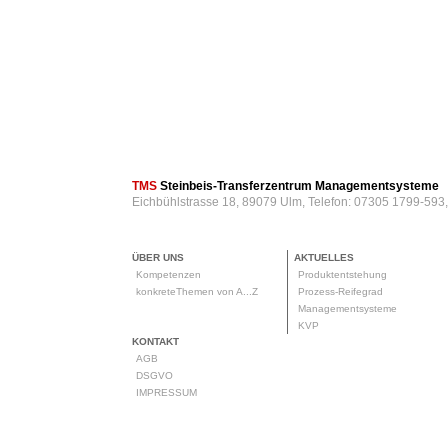
TMS
Steinbeis-Transferzentrum Managementsysteme
Eichbühlstrasse 18, 89079 Ulm, Telefon: 07305 1799-593
ÜBER UNS
AKTUELLES
Kompetenzen
Produktentstehung
konkreteThemen von A...Z
Prozess-Reifegrad
Managementsysteme
KVP
KONTAKT
AGB
DSGVO
IMPRESSUM