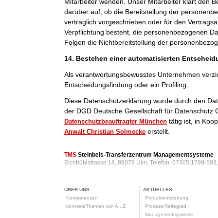
Mitarbeiter wenden. Unser Mitarbeiter klärt den B
darüber auf, ob die Bereitstellung der personenb
vertraglich vorgeschrieben oder für den Vertragsab
Verpflichtung besteht, die personenbezogenen Dat
Folgen die Nichtbereitstellung der personenbezo
14. Bestehen einer automatisierten Entschei
Als verantwortungsbewusstes Unternehmen verzic
Entscheidungsfindung oder ein Profiling.
Diese Datenschutzerklärung wurde durch den Da
der DGD Deutsche Gesellschaft für Datenschutz 
tätig ist, in Ko
Datenschutzbeauftragter München
erstellt.
Anwalt Christian Solmecke
TMS
Steinbeis-Transferzentrum Managementsysteme
Eichbühlstrasse 18, 89079 Ulm, Telefon: 07305 1799-593
ÜBER UNS
AKTUELLES
Kompetenzen
Produktentstehung
konkreteThemen von A...Z
Prozess-Reifegrad
Managementsysteme