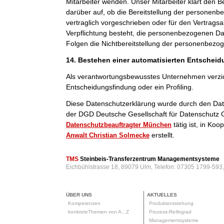
Mitarbeiter wenden. Unser Mitarbeiter klärt den B
darüber auf, ob die Bereitstellung der personenb
vertraglich vorgeschrieben oder für den Vertragsab
Verpflichtung besteht, die personenbezogenen Dat
Folgen die Nichtbereitstellung der personenbezo
14. Bestehen einer automatisierten Entschei
Als verantwortungsbewusstes Unternehmen verzic
Entscheidungsfindung oder ein Profiling.
Diese Datenschutzerklärung wurde durch den Da
der DGD Deutsche Gesellschaft für Datenschutz 
tätig ist, in Ko
Datenschutzbeauftragter München
erstellt.
Anwalt Christian Solmecke
TMS
Steinbeis-Transferzentrum Managementsysteme
Eichbühlstrasse 18, 89079 Ulm, Telefon: 07305 1799-593
ÜBER UNS
AKTUELLES
Kompetenzen
Produktentstehung
konkreteThemen von A...Z
Prozess-Reifegrad
Managementsysteme