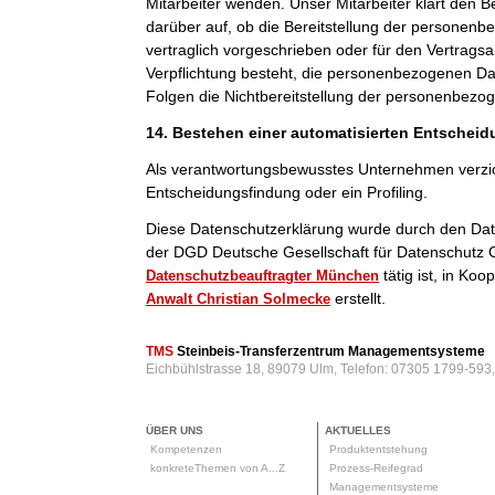
Mitarbeiter wenden. Unser Mitarbeiter klärt den B
darüber auf, ob die Bereitstellung der personenb
vertraglich vorgeschrieben oder für den Vertragsab
Verpflichtung besteht, die personenbezogenen Dat
Folgen die Nichtbereitstellung der personenbezo
14. Bestehen einer automatisierten Entschei
Als verantwortungsbewusstes Unternehmen verzic
Entscheidungsfindung oder ein Profiling.
Diese Datenschutzerklärung wurde durch den Da
der DGD Deutsche Gesellschaft für Datenschutz 
tätig ist, in Ko
Datenschutzbeauftragter München
erstellt.
Anwalt Christian Solmecke
TMS
Steinbeis-Transferzentrum Managementsysteme
Eichbühlstrasse 18, 89079 Ulm, Telefon: 07305 1799-593
ÜBER UNS
AKTUELLES
Kompetenzen
Produktentstehung
konkreteThemen von A...Z
Prozess-Reifegrad
Managementsysteme