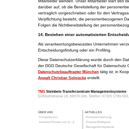
Mitarbeiter wenden. Unser Mitarbeiter klärt den B
darüber auf, ob die Bereitstellung der personenb
vertraglich vorgeschrieben oder für den Vertragsab
Verpflichtung besteht, die personenbezogenen Dat
Folgen die Nichtbereitstellung der personenbezo
14. Bestehen einer automatisierten Entschei
Als verantwortungsbewusstes Unternehmen verzic
Entscheidungsfindung oder ein Profiling.
Diese Datenschutzerklärung wurde durch den Da
der DGD Deutsche Gesellschaft für Datenschutz 
tätig ist, in Ko
Datenschutzbeauftragter München
erstellt.
Anwalt Christian Solmecke
TMS
Steinbeis-Transferzentrum Managementsysteme
Eichbühlstrasse 18, 89079 Ulm, Telefon: 07305 1799-593
ÜBER UNS
AKTUELLES
Kompetenzen
Produktentstehung
konkreteThemen von A...Z
Prozess-Reifegrad
Managementsysteme