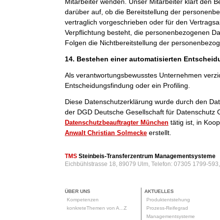
Mitarbeiter wenden. Unser Mitarbeiter klärt den B
darüber auf, ob die Bereitstellung der personenb
vertraglich vorgeschrieben oder für den Vertragsab
Verpflichtung besteht, die personenbezogenen Dat
Folgen die Nichtbereitstellung der personenbezo
14. Bestehen einer automatisierten Entschei
Als verantwortungsbewusstes Unternehmen verzic
Entscheidungsfindung oder ein Profiling.
Diese Datenschutzerklärung wurde durch den Da
der DGD Deutsche Gesellschaft für Datenschutz 
tätig ist, in Ko
Datenschutzbeauftragter München
erstellt.
Anwalt Christian Solmecke
TMS
Steinbeis-Transferzentrum Managementsysteme
Eichbühlstrasse 18, 89079 Ulm, Telefon: 07305 1799-593
ÜBER UNS
AKTUELLES
Kompetenzen
Produktentstehung
konkreteThemen von A...Z
Prozess-Reifegrad
Managementsysteme