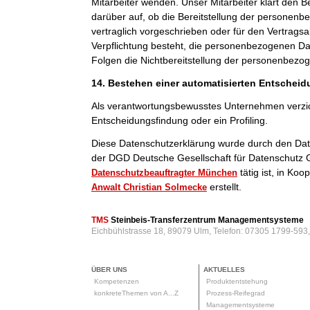
Mitarbeiter wenden. Unser Mitarbeiter klärt den B
darüber auf, ob die Bereitstellung der personenb
vertraglich vorgeschrieben oder für den Vertragsab
Verpflichtung besteht, die personenbezogenen Dat
Folgen die Nichtbereitstellung der personenbezo
14. Bestehen einer automatisierten Entschei
Als verantwortungsbewusstes Unternehmen verzic
Entscheidungsfindung oder ein Profiling.
Diese Datenschutzerklärung wurde durch den Da
der DGD Deutsche Gesellschaft für Datenschutz 
tätig ist, in Ko
Datenschutzbeauftragter München
erstellt.
Anwalt Christian Solmecke
TMS
Steinbeis-Transferzentrum Managementsysteme
Eichbühlstrasse 18, 89079 Ulm, Telefon: 07305 1799-593
ÜBER UNS
AKTUELLES
Kompetenzen
Produktentstehung
konkreteThemen von A...Z
Prozess-Reifegrad
Managementsysteme