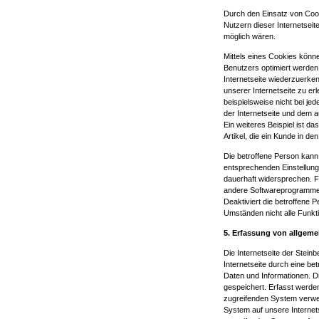
Durch den Einsatz von Co
Nutzern dieser Internetseit
möglich wären.
Mittels eines Cookies könne
Benutzers optimiert werden
Internetseite wiederzuerke
unserer Internetseite zu er
beispielsweise nicht bei je
der Internetseite und dem
Ein weiteres Beispiel ist 
Artikel, die ein Kunde in de
Die betroffene Person kann 
entsprechenden Einstellung
dauerhaft widersprechen. F
andere Softwareprogramme g
Deaktiviert die betroffene 
Umständen nicht alle Funkti
5. Erfassung von allgem
Die Internetseite der Stei
Internetseite durch eine be
Daten und Informationen. D
gespeichert. Erfasst werde
zugreifenden System verwen
System auf unsere Internets