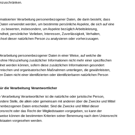
einzuschränken.
automatisierten Verarbeitung personenbezogener Daten, die darin besteht, dass
aten verwendet werden, um bestimmte persönliche Aspekte, die sich auf eine
, zu bewerten, insbesondere, um Aspekte bezüglich Arbeitsleistung,
dheit, persönlicher Vorlieben, Interessen, Zuverlässigkeit, Verhalten,
chsel dieser natürlichen Person zu analysieren oder vorherzusagen.
Verarbeitung personenbezogener Daten in einer Weise, auf welche die
ne Hinzuziehung zusätzlicher Informationen nicht mehr einer spezifischen
net werden können, sofern diese zusätzlichen Informationen gesondert
hnischen und organisatorischen Maßnahmen unterliegen, die gewährleisten,
Daten nicht einer identifizierten oder identifizierbaren natürlichen Person
für die Verarbeitung Verantwortlicher
e Verarbeitung Verantwortlicher ist die natürliche oder juristische Person,
ndere Stelle, die allein oder gemeinsam mit anderen über die Zwecke und Mittel
nenbezogenen Daten entscheidet. Sind die Zwecke und Mittel dieser
onsrecht oder das Recht der Mitgliedstaaten vorgegeben, so kann der
sweise können die bestimmten Kriterien seiner Benennung nach dem Unionsrecht
edstaaten vorgesehen werden.