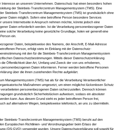
Ihr Interesse an unserem Unternehmen. Datenschutz hat einen besonders hohen
ftsleitung der Steinbeis-Transferzentrum Managementsystem (TMS). Eine
n der Steinbeis-Transferzentrum Managementsystem (TMS) ist grundsätzlich ohne
ener Daten möglich. Sofern eine betroffene Person besondere Services
 unsere Internetseite in Anspruch nehmen möchte, könnte jedoch eine
ener Daten erforderlich werden. Ist die Verarbeitung personenbezogener Daten
 eine solche Verarbeitung keine gesetzliche Grundlage, holen wir generell eine
 Person ein.
ezogener Daten, beispielsweise des Namens, der Anschrift, E-Mail-Adresse
troffenen Person, erfolgt stets im Einklang mit der Datenschutz-
ereinstimmung mit den für die Steinbeis-Transferzentrum Managementsystem
zifischen Datenschutzbestimmungen. Mittels dieser Datenschutzerklärung
die Öffentlichkeit über Art, Umfang und Zweck der von uns erhobenen,
en personenbezogenen Daten informieren. Ferner werden betroffene Personen
erklärung über die ihnen zustehenden Rechte aufgeklärt.
rum Managementsystem (TMS) hat als für die Verarbeitung Verantwortlicher
 organisatorische Maßnahmen umgesetzt, um einen möglichst lückenlosen Schutz
te verarbeiteten personenbezogenen Daten sicherzustellen. Dennoch können
tragungen grundsätzlich Sicherheitslücken aufweisen, sodass ein absoluter
werden kann. Aus diesem Grund steht es jeder betroffenen Person frei,
h auf alternativen Wegen, beispielsweise telefonisch, an uns zu übermitteln.
der Steinbeis-Transferzentrum Managementsystem (TMS) beruht auf den
h den Europäischen Richtlinien- und Verordnungsgeber beim Erlass der
ung (DS-GVO) verwendet wurden. Unsere Datenschutzerklärung soll sowohl für