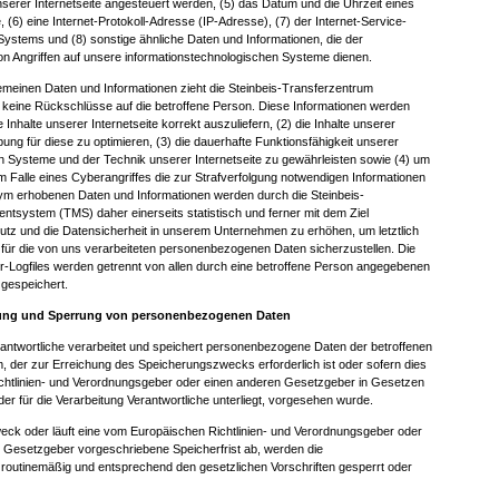
serer Internetseite angesteuert werden, (5) das Datum und die Uhrzeit eines
te, (6) eine Internet-Protokoll-Adresse (IP-Adresse), (7) der Internet-Service-
Systems und (8) sonstige ähnliche Daten und Informationen, die der
n Angriffen auf unsere informationstechnologischen Systeme dienen.
gemeinen Daten und Informationen zieht die Steinbeis-Transferzentrum
ine Rückschlüsse auf die betroffene Person. Diese Informationen werden
e Inhalte unserer Internetseite korrekt auszuliefern, (2) die Inhalte unserer
bung für diese zu optimieren, (3) die dauerhafte Funktionsfähigkeit unserer
n Systeme und der Technik unserer Internetseite zu gewährleisten sowie (4) um
 Falle eines Cyberangriffes die zur Strafverfolgung notwendigen Informationen
nym erhobenen Daten und Informationen werden durch die Steinbeis-
system (TMS) daher einerseits statistisch und ferner mit dem Ziel
tz und die Datensicherheit in unserem Unternehmen zu erhöhen, um letztlich
 für die von uns verarbeiteten personenbezogenen Daten sicherzustellen. Die
Logfiles werden getrennt von allen durch eine betroffene Person angegebenen
gespeichert.
ung und Sperrung von personenbezogenen Daten
erantwortliche verarbeitet und speichert personenbezogene Daten der betroffenen
m, der zur Erreichung des Speicherungszwecks erforderlich ist oder sofern dies
chtlinien- und Verordnungsgeber oder einen anderen Gesetzgeber in Gesetzen
der für die Verarbeitung Verantwortliche unterliegt, vorgesehen wurde.
weck oder läuft eine vom Europäischen Richtlinien- und Verordnungsgeber oder
 Gesetzgeber vorgeschriebene Speicherfrist ab, werden die
outinemäßig und entsprechend den gesetzlichen Vorschriften gesperrt oder