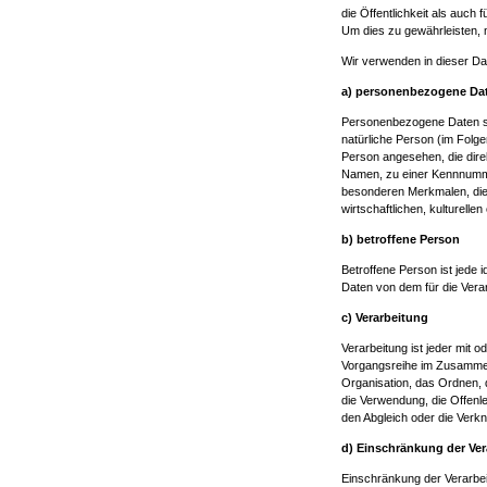
die Öffentlichkeit als auch
Um dies zu gewährleisten, m
Wir verwenden in dieser Da
a) personenbezogene Da
Personenbezogene Daten sind 
natürliche Person (im Folgen
Person angesehen, die dire
Namen, zu einer Kennnumme
besonderen Merkmalen, die
wirtschaftlichen, kulturellen
b) betroffene Person
Betroffene Person ist jede i
Daten von dem für die Verar
c) Verarbeitung
Verarbeitung ist jeder mit 
Vorgangsreihe im Zusammen
Organisation, das Ordnen, 
die Verwendung, die Offenle
den Abgleich oder die Verk
d) Einschränkung der Ver
Einschränkung der Verarbei