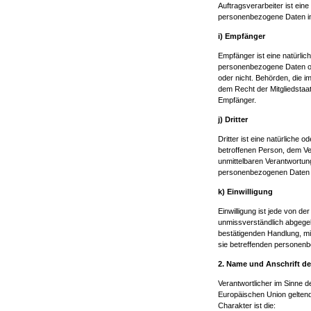
Auftragsverarbeiter ist eine
personenbezogene Daten im 
i) Empfänger
Empfänger ist eine natürlic
personenbezogene Daten off
oder nicht. Behörden, die
dem Recht der Mitgliedstaa
Empfänger.
j) Dritter
Dritter ist eine natürliche 
betroffenen Person, dem Ve
unmittelbaren Verantwortung
personenbezogenen Daten z
k) Einwilligung
Einwilligung ist jede von de
unmissverständlich abgegeb
bestätigenden Handlung, mit
sie betreffenden personenb
2. Name und Anschrift de
Verantwortlicher im Sinne 
Europäischen Union gelten
Charakter ist die: