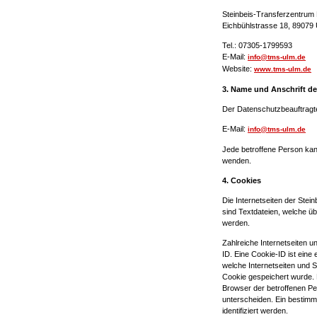
Steinbeis-Transferzentru
Eichbühlstrasse 18, 89079
Tel.: 07305-1799593
E-Mail:
info@tms-ulm.de
Website:
www.tms-ulm.de
3. Name und Anschrift d
Der Datenschutzbeauftragte
E-Mail:
info@tms-ulm.de
Jede betroffene Person kan
wenden.
4. Cookies
Die Internetseiten der St
sind Textdateien, welche ü
werden.
Zahlreiche Internetseiten 
ID. Eine Cookie-ID ist eine
welche Internetseiten und
Cookie gespeichert wurde. D
Browser der betroffenen Pe
unterscheiden. Ein bestimm
identifiziert werden.