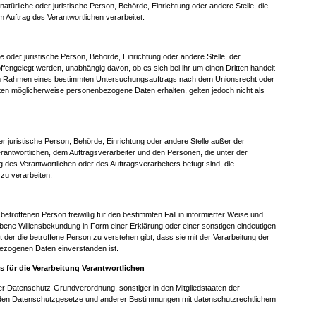
 natürliche oder juristische Person, Behörde, Einrichtung oder andere Stelle, die
Auftrag des Verantwortlichen verarbeitet.
he oder juristische Person, Behörde, Einrichtung oder andere Stelle, der
engelegt werden, unabhängig davon, ob es sich bei ihr um einen Dritten handelt
 im Rahmen eines bestimmten Untersuchungsauftrags nach dem Unionsrecht oder
ten möglicherweise personenbezogene Daten erhalten, gelten jedoch nicht als
oder juristische Person, Behörde, Einrichtung oder andere Stelle außer der
rantwortlichen, dem Auftragsverarbeiter und den Personen, die unter der
 des Verantwortlichen oder des Auftragsverarbeiters befugt sind, die
u verarbeiten.
r betroffenen Person freiwillig für den bestimmten Fall in informierter Weise und
ene Willensbekundung in Form einer Erklärung oder einer sonstigen eindeutigen
 der die betroffene Person zu verstehen gibt, dass sie mit der Verarbeitung der
ezogenen Daten einverstanden ist.
s für die Verarbeitung Verantwortlichen
der Datenschutz-Grundverordnung, sonstiger in den Mitgliedstaaten der
den Datenschutzgesetze und anderer Bestimmungen mit datenschutzrechtlichem