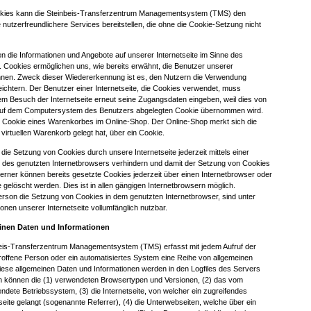
okies kann die Steinbeis-Transferzentrum Managementsystem (TMS) den
e nutzerfreundlichere Services bereitstellen, die ohne die Cookie-Setzung nicht
n die Informationen und Angebote auf unserer Internetseite im Sinne des
. Cookies ermöglichen uns, wie bereits erwähnt, die Benutzer unserer
nnen. Zweck dieser Wiedererkennung ist es, den Nutzern die Verwendung
leichtern. Der Benutzer einer Internetseite, die Cookies verwendet, muss
dem Besuch der Internetseite erneut seine Zugangsdaten eingeben, weil dies von
 auf dem Computersystem des Benutzers abgelegten Cookie übernommen wird.
das Cookie eines Warenkorbes im Online-Shop. Der Online-Shop merkt sich die
n virtuellen Warenkorb gelegt hat, über ein Cookie.
die Setzung von Cookies durch unsere Internetseite jederzeit mittels einer
 des genutzten Internetbrowsers verhindern und damit der Setzung von Cookies
erner können bereits gesetzte Cookies jederzeit über einen Internetbrowser oder
elöscht werden. Dies ist in allen gängigen Internetbrowsern möglich.
Person die Setzung von Cookies in dem genutzten Internetbrowser, sind unter
onen unserer Internetseite vollumfänglich nutzbar.
einen Daten und Informationen
nbeis-Transferzentrum Managementsystem (TMS) erfasst mit jedem Aufruf der
troffene Person oder ein automatisiertes System eine Reihe von allgemeinen
iese allgemeinen Daten und Informationen werden in den Logfiles des Servers
n können die (1) verwendeten Browsertypen und Versionen, (2) das vom
dete Betriebssystem, (3) die Internetseite, von welcher ein zugreifendes
eite gelangt (sogenannte Referrer), (4) die Unterwebseiten, welche über ein