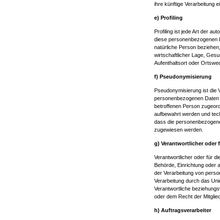
ihre künftige Verarbeitung 
e) Profiling
Profiling ist jede Art der 
diese personenbezogenen D
natürliche Person beziehen
wirtschaftlicher Lage, Gesun
Aufenthaltsort oder Ortswe
f) Pseudonymisierung
Pseudonymisierung ist die 
personenbezogenen Daten oh
betroffenen Person zugeord
aufbewahrt werden und tec
dass die personenbezogenen 
zugewiesen werden.
g) Verantwortlicher oder 
Verantwortlicher oder für di
Behörde, Einrichtung oder a
der Verarbeitung von perso
Verarbeitung durch das Uni
Verantwortliche beziehung
oder dem Recht der Mitgli
h) Auftragsverarbeiter