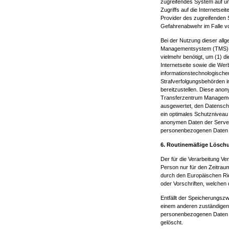
zugreifendes System auf un
Zugriffs auf die Internetsei
Provider des zugreifenden 
Gefahrenabwehr im Falle vo
Bei der Nutzung dieser all
Managementsystem (TMS) ke
vielmehr benötigt, um (1) di
Internetseite sowie die Wer
informationstechnologische
Strafverfolgungsbehörden im
bereitzustellen. Diese ano
Transferzentrum Management
ausgewertet, den Datenschu
ein optimales Schutzniveau
anonymen Daten der Server-
personenbezogenen Daten 
6. Routinemäßige Lösch
Der für die Verarbeitung V
Person nur für den Zeitrau
durch den Europäischen Ri
oder Vorschriften, welchen 
Entfällt der Speicherungsz
einem anderen zuständigen
personenbezogenen Daten r
gelöscht.