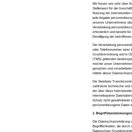
Wir freuen uns sehr über 
Stellenwert für die Geschä
Nutzung der Internetseite
jede Angabe personenbezog
unseres Unternehmens über
Verarbeitung personenbezog
erforderlich und besteht für
Einwilligung der betroffenen
Die Verarbeitung personenb
oder Telefonnummer einer be
Grundverordnung und in Üb
(TMS) geltenden landesspe
möchte unser Unternehmen 
genutzten und verarbeitet
mittels dieser Datenschutz
Die Steinbeis-Transferzent
zahlreiche technische und
der über diese Internetsei
Internetbasierte Datenüber
Schutz nicht gewährleistet 
personenbezogene Daten auc
1. Begriffsbestimmungen
Die Datenschutzerklärung 
Begrifflichkeiten, die durc
Datenschutz-Grundverordn