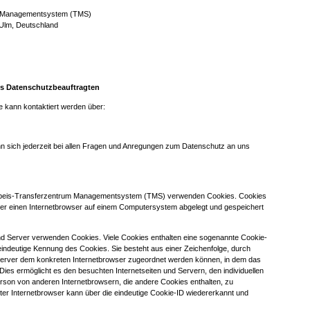
m Managementsystem (TMS)
 Ulm, Deutschland
es Datenschutzbeauftragten
 kann kontaktiert werden über:
n sich jederzeit bei allen Fragen und Anregungen zum Datenschutz an uns
einbeis-Transferzentrum Managementsystem (TMS) verwenden Cookies. Cookies
ber einen Internetbrowser auf einem Computersystem abgelegt und gespeichert
und Server verwenden Cookies. Viele Cookies enthalten eine sogenannte Cookie-
 eindeutige Kennung des Cookies. Sie besteht aus einer Zeichenfolge, durch
 Server dem konkreten Internetbrowser zugeordnet werden können, in dem das
ies ermöglicht es den besuchten Internetseiten und Servern, den individuellen
rson von anderen Internetbrowsern, die andere Cookies enthalten, zu
ter Internetbrowser kann über die eindeutige Cookie-ID wiedererkannt und