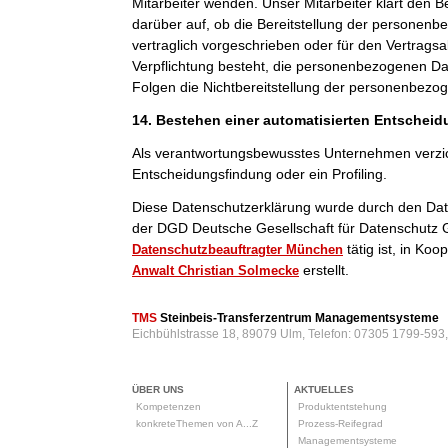
Mitarbeiter wenden. Unser Mitarbeiter klärt den B
darüber auf, ob die Bereitstellung der personenb
vertraglich vorgeschrieben oder für den Vertragsab
Verpflichtung besteht, die personenbezogenen Dat
Folgen die Nichtbereitstellung der personenbezo
14. Bestehen einer automatisierten Entschei
Als verantwortungsbewusstes Unternehmen verzic
Entscheidungsfindung oder ein Profiling.
Diese Datenschutzerklärung wurde durch den Da
der DGD Deutsche Gesellschaft für Datenschutz 
tätig ist, in Ko
Datenschutzbeauftragter München
erstellt.
Anwalt Christian Solmecke
TMS
Steinbeis-Transferzentrum Managementsysteme
Eichbühlstrasse 18, 89079 Ulm, Telefon: 07305 1799-593
ÜBER UNS
AKTUELLES
Kompetenzen
Produktentstehung
konkreteThemen von A...Z
Prozess-Reifegrad
Managementsysteme