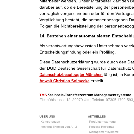
Mitarbeiter wenden. Unser Mitarbeiter klärt den B
darüber auf, ob die Bereitstellung der personenb
vertraglich vorgeschrieben oder für den Vertragsab
Verpflichtung besteht, die personenbezogenen Dat
Folgen die Nichtbereitstellung der personenbezo
14. Bestehen einer automatisierten Entschei
Als verantwortungsbewusstes Unternehmen verzic
Entscheidungsfindung oder ein Profiling.
Diese Datenschutzerklärung wurde durch den Da
der DGD Deutsche Gesellschaft für Datenschutz 
tätig ist, in Ko
Datenschutzbeauftragter München
erstellt.
Anwalt Christian Solmecke
TMS
Steinbeis-Transferzentrum Managementsysteme
Eichbühlstrasse 18, 89079 Ulm, Telefon: 07305 1799-593
ÜBER UNS
AKTUELLES
Kompetenzen
Produktentstehung
konkreteThemen von A...Z
Prozess-Reifegrad
Managementsysteme