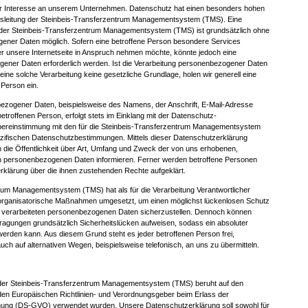
Ihr Interesse an unserem Unternehmen. Datenschutz hat einen besonders hohen
ftsleitung der Steinbeis-Transferzentrum Managementsystem (TMS). Eine
n der Steinbeis-Transferzentrum Managementsystem (TMS) ist grundsätzlich ohne
ener Daten möglich. Sofern eine betroffene Person besondere Services
 unsere Internetseite in Anspruch nehmen möchte, könnte jedoch eine
ener Daten erforderlich werden. Ist die Verarbeitung personenbezogener Daten
 eine solche Verarbeitung keine gesetzliche Grundlage, holen wir generell eine
 Person ein.
ezogener Daten, beispielsweise des Namens, der Anschrift, E-Mail-Adresse
troffenen Person, erfolgt stets im Einklang mit der Datenschutz-
ereinstimmung mit den für die Steinbeis-Transferzentrum Managementsystem
zifischen Datenschutzbestimmungen. Mittels dieser Datenschutzerklärung
die Öffentlichkeit über Art, Umfang und Zweck der von uns erhobenen,
en personenbezogenen Daten informieren. Ferner werden betroffene Personen
erklärung über die ihnen zustehenden Rechte aufgeklärt.
rum Managementsystem (TMS) hat als für die Verarbeitung Verantwortlicher
 organisatorische Maßnahmen umgesetzt, um einen möglichst lückenlosen Schutz
te verarbeiteten personenbezogenen Daten sicherzustellen. Dennoch können
tragungen grundsätzlich Sicherheitslücken aufweisen, sodass ein absoluter
werden kann. Aus diesem Grund steht es jeder betroffenen Person frei,
h auf alternativen Wegen, beispielsweise telefonisch, an uns zu übermitteln.
der Steinbeis-Transferzentrum Managementsystem (TMS) beruht auf den
h den Europäischen Richtlinien- und Verordnungsgeber beim Erlass der
ung (DS-GVO) verwendet wurden. Unsere Datenschutzerklärung soll sowohl für