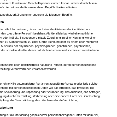
 für unsere Kunden und Geschäftspartner einfach lesbar und verständlich sein.
öchten wir vorab die verwendeten Begrifflichkeiten erläutern.
tenschutzerklärung unter anderem die folgenden Begriffe:
ten
alle Informationen, die sich auf eine identifizierte oder identifizierbare
den „betroffene Person“) beziehen. Als identifizierbar wird eine natürliche
kt oder indirekt, insbesondere mittels Zuordnung zu einer Kennung wie einem
r, zu Standortdaten, zu einer Online-Kennung oder zu einem oder mehreren
 Ausdruck der physischen, physiologischen, genetischen, psychischen,
 oder sozialen Identität dieser natürlichen Person sind, identifiziert werden kann.
dentifizierte oder identifizierbare natürliche Person, deren personenbezogene
beitung Verantwortlichen verarbeitet werden.
oder ohne Hilfe automatisierter Verfahren ausgeführte Vorgang oder jede solche
hang mit personenbezogenen Daten wie das Erheben, das Erfassen, die
die Speicherung, die Anpassung oder Veränderung, das Auslesen, das Abfragen,
gung durch Übermittlung, Verbreitung oder eine andere Form der Bereitstellung,
nüpfung, die Einschränkung, das Löschen oder die Vernichtung.
arbeitung
tung ist die Markierung gespeicherter personenbezogener Daten mit dem Ziel,