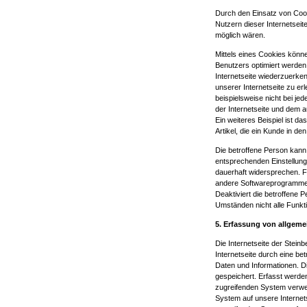
Durch den Einsatz von Co
Nutzern dieser Internetseit
möglich wären.
Mittels eines Cookies könne
Benutzers optimiert werden
Internetseite wiederzuerke
unserer Internetseite zu er
beispielsweise nicht bei je
der Internetseite und dem
Ein weiteres Beispiel ist 
Artikel, die ein Kunde in de
Die betroffene Person kann 
entsprechenden Einstellung
dauerhaft widersprechen. F
andere Softwareprogramme g
Deaktiviert die betroffene 
Umständen nicht alle Funkti
5. Erfassung von allgem
Die Internetseite der Stei
Internetseite durch eine be
Daten und Informationen. D
gespeichert. Erfasst werde
zugreifenden System verwen
System auf unsere Internets