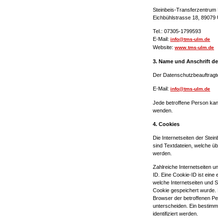
Steinbeis-Transferzentru
Eichbühlstrasse 18, 89079
Tel.: 07305-1799593
E-Mail:
info@tms-ulm.de
Website:
www.tms-ulm.de
3. Name und Anschrift d
Der Datenschutzbeauftragte
E-Mail:
info@tms-ulm.de
Jede betroffene Person kan
wenden.
4. Cookies
Die Internetseiten der St
sind Textdateien, welche ü
werden.
Zahlreiche Internetseiten 
ID. Eine Cookie-ID ist eine
welche Internetseiten und
Cookie gespeichert wurde. D
Browser der betroffenen Pe
unterscheiden. Ein bestimm
identifiziert werden.