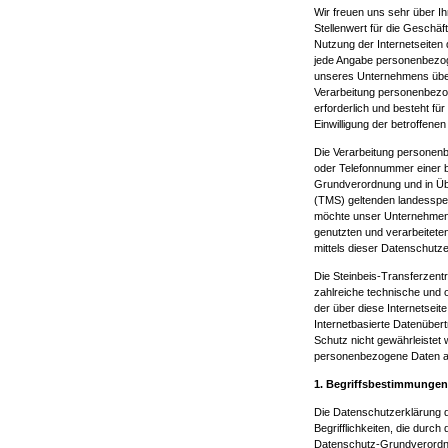
Wir freuen uns sehr über 
Stellenwert für die Geschä
Nutzung der Internetseite
jede Angabe personenbezog
unseres Unternehmens über
Verarbeitung personenbezog
erforderlich und besteht für
Einwilligung der betroffenen
Die Verarbeitung personenb
oder Telefonnummer einer be
Grundverordnung und in Üb
(TMS) geltenden landesspe
möchte unser Unternehmen 
genutzten und verarbeitet
mittels dieser Datenschutz
Die Steinbeis-Transferzent
zahlreiche technische und
der über diese Internetsei
Internetbasierte Datenüber
Schutz nicht gewährleistet 
personenbezogene Daten auc
1. Begriffsbestimmungen
Die Datenschutzerklärung 
Begrifflichkeiten, die durc
Datenschutz-Grundverordn