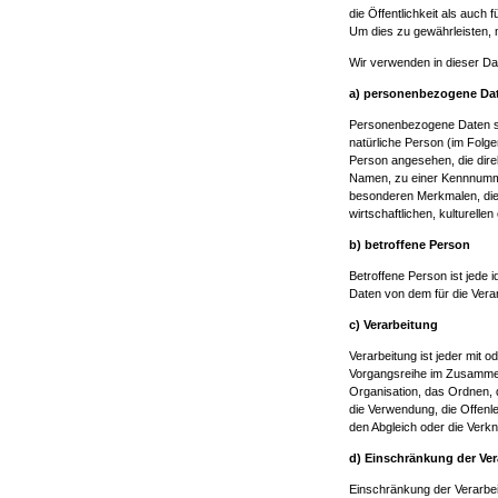
die Öffentlichkeit als auch
Um dies zu gewährleisten, m
Wir verwenden in dieser Da
a) personenbezogene Da
Personenbezogene Daten sind 
natürliche Person (im Folgen
Person angesehen, die dire
Namen, zu einer Kennnumme
besonderen Merkmalen, die
wirtschaftlichen, kulturellen
b) betroffene Person
Betroffene Person ist jede i
Daten von dem für die Verar
c) Verarbeitung
Verarbeitung ist jeder mit 
Vorgangsreihe im Zusammen
Organisation, das Ordnen, 
die Verwendung, die Offenle
den Abgleich oder die Verk
d) Einschränkung der Ver
Einschränkung der Verarbei