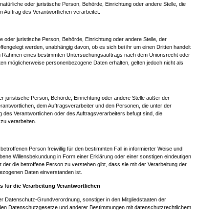
 natürliche oder juristische Person, Behörde, Einrichtung oder andere Stelle, die
Auftrag des Verantwortlichen verarbeitet.
he oder juristische Person, Behörde, Einrichtung oder andere Stelle, der
engelegt werden, unabhängig davon, ob es sich bei ihr um einen Dritten handelt
 im Rahmen eines bestimmten Untersuchungsauftrags nach dem Unionsrecht oder
ten möglicherweise personenbezogene Daten erhalten, gelten jedoch nicht als
oder juristische Person, Behörde, Einrichtung oder andere Stelle außer der
rantwortlichen, dem Auftragsverarbeiter und den Personen, die unter der
 des Verantwortlichen oder des Auftragsverarbeiters befugt sind, die
u verarbeiten.
r betroffenen Person freiwillig für den bestimmten Fall in informierter Weise und
ene Willensbekundung in Form einer Erklärung oder einer sonstigen eindeutigen
 der die betroffene Person zu verstehen gibt, dass sie mit der Verarbeitung der
ezogenen Daten einverstanden ist.
s für die Verarbeitung Verantwortlichen
der Datenschutz-Grundverordnung, sonstiger in den Mitgliedstaaten der
den Datenschutzgesetze und anderer Bestimmungen mit datenschutzrechtlichem