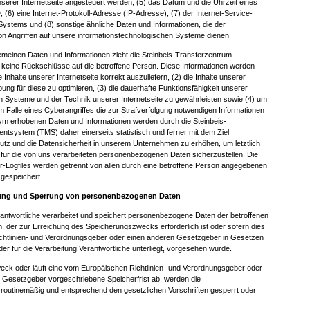
serer Internetseite angesteuert werden, (5) das Datum und die Uhrzeit eines
te, (6) eine Internet-Protokoll-Adresse (IP-Adresse), (7) der Internet-Service-
Systems und (8) sonstige ähnliche Daten und Informationen, die der
n Angriffen auf unsere informationstechnologischen Systeme dienen.
gemeinen Daten und Informationen zieht die Steinbeis-Transferzentrum
ine Rückschlüsse auf die betroffene Person. Diese Informationen werden
e Inhalte unserer Internetseite korrekt auszuliefern, (2) die Inhalte unserer
bung für diese zu optimieren, (3) die dauerhafte Funktionsfähigkeit unserer
n Systeme und der Technik unserer Internetseite zu gewährleisten sowie (4) um
 Falle eines Cyberangriffes die zur Strafverfolgung notwendigen Informationen
nym erhobenen Daten und Informationen werden durch die Steinbeis-
system (TMS) daher einerseits statistisch und ferner mit dem Ziel
tz und die Datensicherheit in unserem Unternehmen zu erhöhen, um letztlich
 für die von uns verarbeiteten personenbezogenen Daten sicherzustellen. Die
Logfiles werden getrennt von allen durch eine betroffene Person angegebenen
gespeichert.
ung und Sperrung von personenbezogenen Daten
erantwortliche verarbeitet und speichert personenbezogene Daten der betroffenen
m, der zur Erreichung des Speicherungszwecks erforderlich ist oder sofern dies
chtlinien- und Verordnungsgeber oder einen anderen Gesetzgeber in Gesetzen
der für die Verarbeitung Verantwortliche unterliegt, vorgesehen wurde.
weck oder läuft eine vom Europäischen Richtlinien- und Verordnungsgeber oder
 Gesetzgeber vorgeschriebene Speicherfrist ab, werden die
outinemäßig und entsprechend den gesetzlichen Vorschriften gesperrt oder