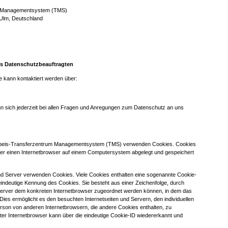
m Managementsystem (TMS)
 Ulm, Deutschland
es Datenschutzbeauftragten
 kann kontaktiert werden über:
n sich jederzeit bei allen Fragen und Anregungen zum Datenschutz an uns
einbeis-Transferzentrum Managementsystem (TMS) verwenden Cookies. Cookies
ber einen Internetbrowser auf einem Computersystem abgelegt und gespeichert
und Server verwenden Cookies. Viele Cookies enthalten eine sogenannte Cookie-
 eindeutige Kennung des Cookies. Sie besteht aus einer Zeichenfolge, durch
 Server dem konkreten Internetbrowser zugeordnet werden können, in dem das
ies ermöglicht es den besuchten Internetseiten und Servern, den individuellen
rson von anderen Internetbrowsern, die andere Cookies enthalten, zu
ter Internetbrowser kann über die eindeutige Cookie-ID wiedererkannt und