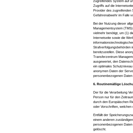
zugreifendes System auf un
Zugriffs auf die Internetsei
Provider des zugreifenden 
Gefahrenabwehr im Falle vo
Bei der Nutzung dieser all
Managementsystem (TMS) ke
vielmehr benötigt, um (1) di
Internetseite sowie die Wer
informationstechnologische
Strafverfolgungsbehörden im
bereitzustellen. Diese ano
Transferzentrum Management
ausgewertet, den Datenschu
ein optimales Schutzniveau
anonymen Daten der Server-
personenbezogenen Daten 
6. Routinemäßige Lösch
Der für die Verarbeitung V
Person nur für den Zeitrau
durch den Europäischen Ri
oder Vorschriften, welchen 
Entfällt der Speicherungsz
einem anderen zuständigen
personenbezogenen Daten r
gelöscht.