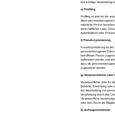
ihre künftige Verarbeitung 
e) Profiling
Profiling ist jede Art der 
diese personenbezogenen D
natürliche Person beziehen
wirtschaftlicher Lage, Gesun
Aufenthaltsort oder Ortswe
f) Pseudonymisierung
Pseudonymisierung ist die 
personenbezogenen Daten oh
betroffenen Person zugeord
aufbewahrt werden und tec
dass die personenbezogenen 
zugewiesen werden.
g) Verantwortlicher oder 
Verantwortlicher oder für di
Behörde, Einrichtung oder a
der Verarbeitung von perso
Verarbeitung durch das Uni
Verantwortliche beziehung
oder dem Recht der Mitgli
h) Auftragsverarbeiter