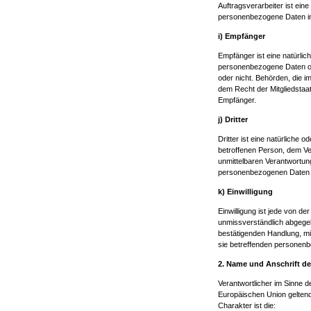
Auftragsverarbeiter ist eine
personenbezogene Daten im 
i) Empfänger
Empfänger ist eine natürlic
personenbezogene Daten off
oder nicht. Behörden, die
dem Recht der Mitgliedstaa
Empfänger.
j) Dritter
Dritter ist eine natürliche 
betroffenen Person, dem Ve
unmittelbaren Verantwortung
personenbezogenen Daten z
k) Einwilligung
Einwilligung ist jede von de
unmissverständlich abgegeb
bestätigenden Handlung, mit
sie betreffenden personenb
2. Name und Anschrift de
Verantwortlicher im Sinne 
Europäischen Union gelten
Charakter ist die: