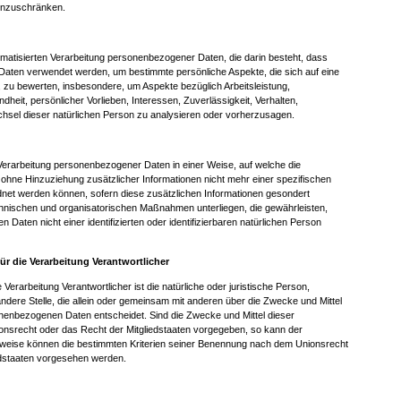
einzuschränken.
automatisierten Verarbeitung personenbezogener Daten, die darin besteht, dass
aten verwendet werden, um bestimmte persönliche Aspekte, die sich auf eine
, zu bewerten, insbesondere, um Aspekte bezüglich Arbeitsleistung,
dheit, persönlicher Vorlieben, Interessen, Zuverlässigkeit, Verhalten,
chsel dieser natürlichen Person zu analysieren oder vorherzusagen.
Verarbeitung personenbezogener Daten in einer Weise, auf welche die
ne Hinzuziehung zusätzlicher Informationen nicht mehr einer spezifischen
net werden können, sofern diese zusätzlichen Informationen gesondert
hnischen und organisatorischen Maßnahmen unterliegen, die gewährleisten,
Daten nicht einer identifizierten oder identifizierbaren natürlichen Person
für die Verarbeitung Verantwortlicher
e Verarbeitung Verantwortlicher ist die natürliche oder juristische Person,
ndere Stelle, die allein oder gemeinsam mit anderen über die Zwecke und Mittel
nenbezogenen Daten entscheidet. Sind die Zwecke und Mittel dieser
onsrecht oder das Recht der Mitgliedstaaten vorgegeben, so kann der
sweise können die bestimmten Kriterien seiner Benennung nach dem Unionsrecht
edstaaten vorgesehen werden.