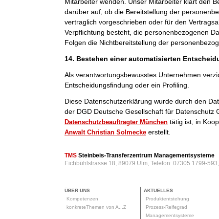
Mitarbeiter wenden. Unser Mitarbeiter klärt den B
darüber auf, ob die Bereitstellung der personenb
vertraglich vorgeschrieben oder für den Vertragsab
Verpflichtung besteht, die personenbezogenen Dat
Folgen die Nichtbereitstellung der personenbezo
14. Bestehen einer automatisierten Entschei
Als verantwortungsbewusstes Unternehmen verzic
Entscheidungsfindung oder ein Profiling.
Diese Datenschutzerklärung wurde durch den Da
der DGD Deutsche Gesellschaft für Datenschutz 
tätig ist, in Ko
Datenschutzbeauftragter München
erstellt.
Anwalt Christian Solmecke
TMS
Steinbeis-Transferzentrum Managementsysteme
Eichbühlstrasse 18, 89079 Ulm, Telefon: 07305 1799-593
ÜBER UNS
AKTUELLES
Kompetenzen
Produktentstehung
konkreteThemen von A...Z
Prozess-Reifegrad
Managementsysteme