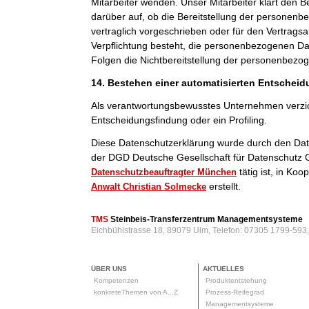
Mitarbeiter wenden. Unser Mitarbeiter klärt den B
darüber auf, ob die Bereitstellung der personenb
vertraglich vorgeschrieben oder für den Vertragsab
Verpflichtung besteht, die personenbezogenen Dat
Folgen die Nichtbereitstellung der personenbezo
14. Bestehen einer automatisierten Entschei
Als verantwortungsbewusstes Unternehmen verzic
Entscheidungsfindung oder ein Profiling.
Diese Datenschutzerklärung wurde durch den Da
der DGD Deutsche Gesellschaft für Datenschutz 
tätig ist, in Ko
Datenschutzbeauftragter München
erstellt.
Anwalt Christian Solmecke
TMS
Steinbeis-Transferzentrum Managementsysteme
Eichbühlstrasse 18, 89079 Ulm, Telefon: 07305 1799-593
ÜBER UNS
AKTUELLES
Kompetenzen
Produktentstehung
konkreteThemen von A...Z
Prozess-Reifegrad
Managementsysteme