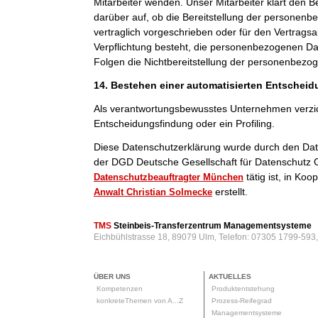
Mitarbeiter wenden. Unser Mitarbeiter klärt den B
darüber auf, ob die Bereitstellung der personenb
vertraglich vorgeschrieben oder für den Vertragsab
Verpflichtung besteht, die personenbezogenen Dat
Folgen die Nichtbereitstellung der personenbezo
14. Bestehen einer automatisierten Entschei
Als verantwortungsbewusstes Unternehmen verzic
Entscheidungsfindung oder ein Profiling.
Diese Datenschutzerklärung wurde durch den Da
der DGD Deutsche Gesellschaft für Datenschutz 
tätig ist, in Ko
Datenschutzbeauftragter München
erstellt.
Anwalt Christian Solmecke
TMS
Steinbeis-Transferzentrum Managementsysteme
Eichbühlstrasse 18, 89079 Ulm, Telefon: 07305 1799-593
ÜBER UNS
AKTUELLES
Kompetenzen
Produktentstehung
konkreteThemen von A...Z
Prozess-Reifegrad
Managementsysteme