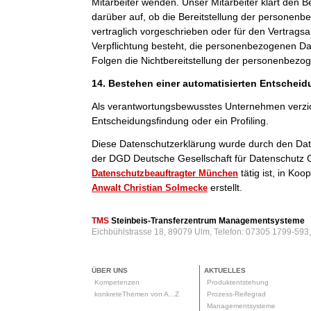
Mitarbeiter wenden. Unser Mitarbeiter klärt den B
darüber auf, ob die Bereitstellung der personenb
vertraglich vorgeschrieben oder für den Vertragsab
Verpflichtung besteht, die personenbezogenen Dat
Folgen die Nichtbereitstellung der personenbezo
14. Bestehen einer automatisierten Entschei
Als verantwortungsbewusstes Unternehmen verzic
Entscheidungsfindung oder ein Profiling.
Diese Datenschutzerklärung wurde durch den Da
der DGD Deutsche Gesellschaft für Datenschutz 
tätig ist, in Ko
Datenschutzbeauftragter München
erstellt.
Anwalt Christian Solmecke
TMS
Steinbeis-Transferzentrum Managementsysteme
Eichbühlstrasse 18, 89079 Ulm, Telefon: 07305 1799-593
ÜBER UNS
AKTUELLES
Kompetenzen
Produktentstehung
konkreteThemen von A...Z
Prozess-Reifegrad
Managementsysteme