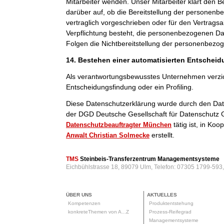
Mitarbeiter wenden. Unser Mitarbeiter klärt den B
darüber auf, ob die Bereitstellung der personenb
vertraglich vorgeschrieben oder für den Vertragsab
Verpflichtung besteht, die personenbezogenen Dat
Folgen die Nichtbereitstellung der personenbezo
14. Bestehen einer automatisierten Entschei
Als verantwortungsbewusstes Unternehmen verzic
Entscheidungsfindung oder ein Profiling.
Diese Datenschutzerklärung wurde durch den Da
der DGD Deutsche Gesellschaft für Datenschutz 
tätig ist, in Ko
Datenschutzbeauftragter München
erstellt.
Anwalt Christian Solmecke
TMS
Steinbeis-Transferzentrum Managementsysteme
Eichbühlstrasse 18, 89079 Ulm, Telefon: 07305 1799-593
ÜBER UNS
AKTUELLES
Kompetenzen
Produktentstehung
konkreteThemen von A...Z
Prozess-Reifegrad
Managementsysteme