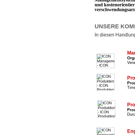
und kostenorientie
verschwendungsarm 
UNSERE KOM
In diesen Handlungs
Ma
Org
Vera
Pro
Prod
Time
Pro
Prod
Durc
Eng