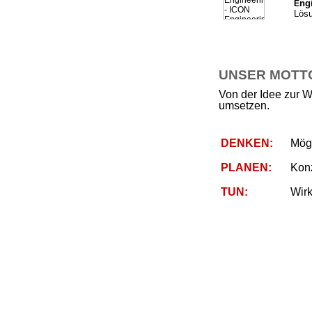
ng
E
Lösu
UNSER MOTTO 
Von der Idee zur W
umsetzen.
DENKEN:
Mögl
PLANEN:
Kon
TUN:
Wirk