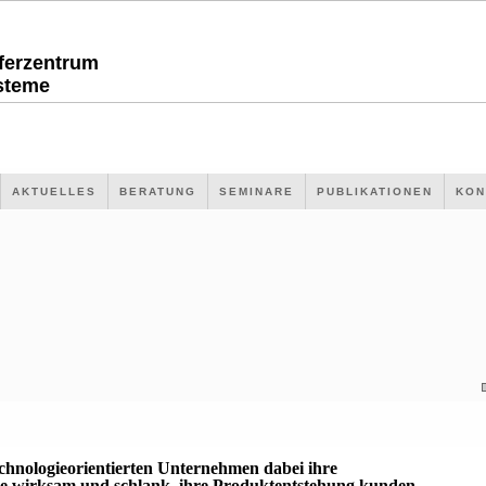
sferzentrum
steme
AKTUELLES
BERATUNG
SEMINARE
PUBLIKATIONEN
KON
echnologieorientierten Unternehmen dabei ihre
 wirksam und schlank, ihre Produktentstehung kunden-