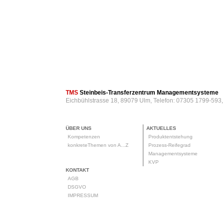
TMS
Steinbeis-Transferzentrum Managementsysteme
Eichbühlstrasse 18, 89079 Ulm, Telefon: 07305 1799-593
ÜBER UNS
AKTUELLES
Kompetenzen
Produktentstehung
konkreteThemen von A...Z
Prozess-Reifegrad
Managementsysteme
KVP
KONTAKT
AGB
DSGVO
IMPRESSUM