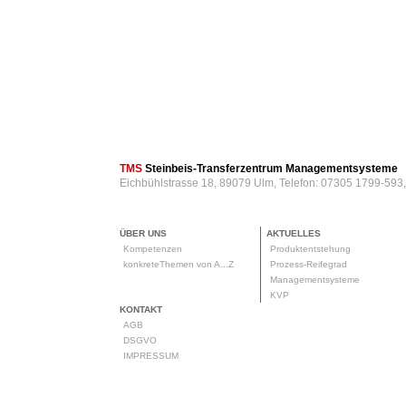
TMS
Steinbeis-Transferzentrum Managementsysteme
Eichbühlstrasse 18, 89079 Ulm, Telefon: 07305 1799-593
ÜBER UNS
AKTUELLES
Kompetenzen
Produktentstehung
konkreteThemen von A...Z
Prozess-Reifegrad
Managementsysteme
KVP
KONTAKT
AGB
DSGVO
IMPRESSUM