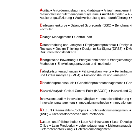
A
gilität ♦ Anforderungsbaum und -kataloge ♦ Anlaufmanagement 
Gesundheitsschutzmanagementsysteme ♦ Audit-Methoden ♦ Aud
Auditorenqualifizierung ♦ Auditvorbereitung und -durchführung ♦
B
adewannenkurve ♦ Balanced Scorecards (BSC) ♦ Benchmarki
Formular
C
hange Management ♦ Control-Plan
D
atenerhebung und -analyse ♦ Deploymentprozesse ♦ Design o
Reviews ♦ Design Thinking ♦ Design to Six Sigma (DFSS) ♦ D
Dokumentationslandkarte
E
nergetische Bewertung ♦ Energiekennzahlen ♦ Energiemanage
Methoden ♦ Entwicklungsprozesse und -methoden
F
ähigkeitsuntersuchungen ♦ Fähigkeitskennwerte ♦ Fehlerbaum
und Einflussanalyse (FMEA) ♦ Funktionsbaum und -analysen
G
eschäftsprozessaudit ♦ Geschäftsprozessmanagement ♦ Ges
H
azard Analysis Critical Control Point (HACCP) ♦ Hazard and O
I
nnovationsaudit ♦ Innovationsfähigkeit ♦ Innovationsförderung ♦
Innovationsmanagement ♦ Innovationsmethoden ♦ Innovationspr
K
AIZEN ♦ Kennzahlen-Cockpits ♦ Konfigurationsmanagement ♦ 
(KVP) ♦ Kreativitätsprozesse und -methoden
L
asten- und Pflichtenhefte ♦ Lean Administration ♦ Lean Deve
Office ♦ Lean Production ♦ Lebensdauertests ♦ Lieferantenaudit 
Lieferantenentwicklung ♦ Lieferantenmanagement