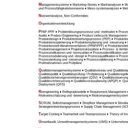
M
anagementsysteme ♦ Marketing-Stories ♦ Marktanalysen ♦ M
und Prozessfähigkeitskennwerte ♦ Mess-systemanalysen ♦ M
N
utzwertanalyse, Non-Conformities
O
rganisationsentwicklung
P
PAP /PPF ♦ Problemlösungsprozesse und -methoden ♦ Proces
Audits ♦ Product Engineering ♦ Product Liefecycle Management ♦
Produktdesign ♦ Produktentstehungsprozess (PEP) ♦ Produktinn
Produktionsoptimierung ♦ Produktionsplanung und -steuerung ♦
Produktionsteil-Abnahmeverfahren (PPAP/PPF) ♦ Produktionsle
Produktmanagement ♦ Projektstrukturpläne ♦ Prozess- & Verfah
Prozessindikatoren und -kennzahlen ♦ Prozessidentifikation u
Prozessmodulierung und -design ♦ Prozessqualifikation ♦ Prozes
Prozesslenkung und -steuerung ♦ Prozessvalidierung ♦ Prozess
Prüfmaßnahmen und Prüfpläne
Q
ualitätsmanagementsysteme ♦ Qualitätsniveau und Qualitätsla
Qualitätspolitik ♦ Qualitätsprüfung / Prüfplanung ♦ Qualitätsregel
Qualitätssicherungsvereinbarungen (QSV) ♦ Qualitätssteuerung /
Qualitätsverbesserung ♦ Qualitätsvorausplanung (APQP) ♦ Quali
Deployment (QFD)
R
eengineering ♦ Reifegradmodelle ♦ Requirement Managemen
Risikoeinschätzung und -bewertung ♦ Risikomanagementsyste
S
CRUM, Selbstmanagement ♦ Shopfloor Management ♦ Simultan
Strategieentwicklungsprozess ♦ Supply Chain Management (SC
T
arget Costing ♦ Teamarbeit und Teamprozesse ♦ Theory of Inv
U
mweltaudit, Umweltmanagementsysteme (UMS) ♦ Unternehme