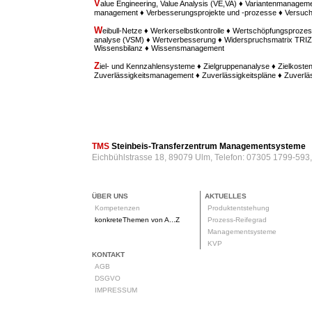
V
alue Engineering, Value Analysis (VE,VA) ♦ Variantenmanagem
management ♦ Verbesserungsprojekte und -prozesse ♦ Versu
W
eibull-Netze ♦ Werkerselbstkontrolle ♦ Wertschöpfungsprozes
analyse (VSM) ♦ Wertverbesserung ♦ Widerspruchsmatrix TRIZ ♦
Wissensbilanz ♦ Wissensmanagement
Z
iel- und Kennzahlensysteme ♦ Zielgruppenanalyse ♦ Zielkost
Zuverlässigkeitsmanagement ♦ Zuverlässigkeitspläne ♦ Zuverl
TMS
Steinbeis-Transferzentrum Managementsysteme
Eichbühlstrasse 18, 89079 Ulm, Telefon: 07305 1799-593
ÜBER UNS
AKTUELLES
Kompetenzen
Produktentstehung
konkreteThemen von A...Z
Prozess-Reifegrad
Managementsysteme
KVP
KONTAKT
AGB
DSGVO
IMPRESSUM