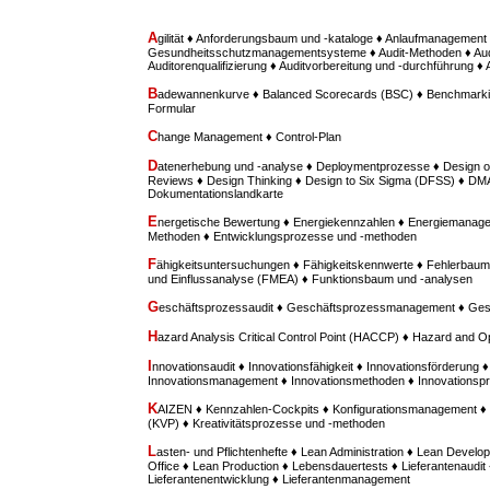
A
gilität ♦ Anforderungsbaum und -kataloge ♦ Anlaufmanagement 
Gesundheitsschutzmanagementsysteme ♦ Audit-Methoden ♦ Aud
Auditorenqualifizierung ♦ Auditvorbereitung und -durchführung ♦
B
adewannenkurve ♦ Balanced Scorecards (BSC) ♦ Benchmarki
Formular
C
hange Management ♦ Control-Plan
D
atenerhebung und -analyse ♦ Deploymentprozesse ♦ Design o
Reviews ♦ Design Thinking ♦ Design to Six Sigma (DFSS) ♦ D
Dokumentationslandkarte
E
nergetische Bewertung ♦ Energiekennzahlen ♦ Energiemanage
Methoden ♦ Entwicklungsprozesse und -methoden
F
ähigkeitsuntersuchungen ♦ Fähigkeitskennwerte ♦ Fehlerbaum
und Einflussanalyse (FMEA) ♦ Funktionsbaum und -analysen
G
eschäftsprozessaudit ♦ Geschäftsprozessmanagement ♦ Ges
H
azard Analysis Critical Control Point (HACCP) ♦ Hazard and O
I
nnovationsaudit ♦ Innovationsfähigkeit ♦ Innovationsförderung ♦
Innovationsmanagement ♦ Innovationsmethoden ♦ Innovationspr
K
AIZEN ♦ Kennzahlen-Cockpits ♦ Konfigurationsmanagement ♦ 
(KVP) ♦ Kreativitätsprozesse und -methoden
L
asten- und Pflichtenhefte ♦ Lean Administration ♦ Lean Deve
Office ♦ Lean Production ♦ Lebensdauertests ♦ Lieferantenaudit 
Lieferantenentwicklung ♦ Lieferantenmanagement