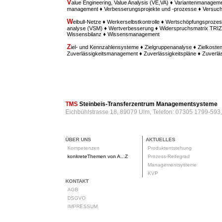
V
alue Engineering, Value Analysis (VE,VA) ♦ Variantenmanagem
management ♦ Verbesserungsprojekte und -prozesse ♦ Versu
W
eibull-Netze ♦ Werkerselbstkontrolle ♦ Wertschöpfungsprozes
analyse (VSM) ♦ Wertverbesserung ♦ Widerspruchsmatrix TRIZ ♦
Wissensbilanz ♦ Wissensmanagement
Z
iel- und Kennzahlensysteme ♦ Zielgruppenanalyse ♦ Zielkost
Zuverlässigkeitsmanagement ♦ Zuverlässigkeitspläne ♦ Zuverl
TMS
Steinbeis-Transferzentrum Managementsysteme
Eichbühlstrasse 18, 89079 Ulm, Telefon: 07305 1799-593
ÜBER UNS
AKTUELLES
Kompetenzen
Produktentstehung
konkreteThemen von A...Z
Prozess-Reifegrad
Managementsysteme
KVP
KONTAKT
AGB
DSGVO
IMPRESSUM