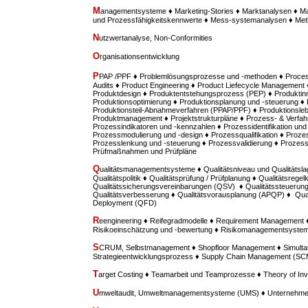
M
anagementsysteme ♦ Marketing-Stories ♦ Marktanalysen ♦ M
und Prozessfähigkeitskennwerte ♦ Mess-systemanalysen ♦ M
N
utzwertanalyse, Non-Conformities
O
rganisationsentwicklung
P
PAP /PPF ♦ Problemlösungsprozesse und -methoden ♦ Proces
Audits ♦ Product Engineering ♦ Product Liefecycle Management ♦
Produktdesign ♦ Produktentstehungsprozess (PEP) ♦ Produktinn
Produktionsoptimierung ♦ Produktionsplanung und -steuerung ♦
Produktionsteil-Abnahmeverfahren (PPAP/PPF) ♦ Produktionsle
Produktmanagement ♦ Projektstrukturpläne ♦ Prozess- & Verfah
Prozessindikatoren und -kennzahlen ♦ Prozessidentifikation u
Prozessmodulierung und -design ♦ Prozessqualifikation ♦ Prozes
Prozesslenkung und -steuerung ♦ Prozessvalidierung ♦ Prozess
Prüfmaßnahmen und Prüfpläne
Q
ualitätsmanagementsysteme ♦ Qualitätsniveau und Qualitätsla
Qualitätspolitik ♦ Qualitätsprüfung / Prüfplanung ♦ Qualitätsregel
Qualitätssicherungsvereinbarungen (QSV) ♦ Qualitätssteuerung /
Qualitätsverbesserung ♦ Qualitätsvorausplanung (APQP) ♦ Quali
Deployment (QFD)
R
eengineering ♦ Reifegradmodelle ♦ Requirement Managemen
Risikoeinschätzung und -bewertung ♦ Risikomanagementsyste
S
CRUM, Selbstmanagement ♦ Shopfloor Management ♦ Simultan
Strategieentwicklungsprozess ♦ Supply Chain Management (SC
T
arget Costing ♦ Teamarbeit und Teamprozesse ♦ Theory of Inv
U
mweltaudit, Umweltmanagementsysteme (UMS) ♦ Unternehme