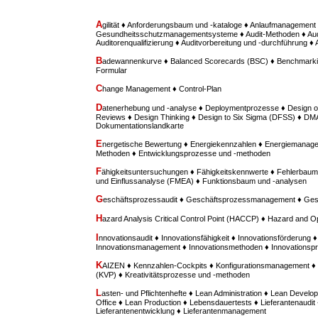
A
gilität ♦ Anforderungsbaum und -kataloge ♦ Anlaufmanagement 
Gesundheitsschutzmanagementsysteme ♦ Audit-Methoden ♦ Aud
Auditorenqualifizierung ♦ Auditvorbereitung und -durchführung ♦
B
adewannenkurve ♦ Balanced Scorecards (BSC) ♦ Benchmarki
Formular
C
hange Management ♦ Control-Plan
D
atenerhebung und -analyse ♦ Deploymentprozesse ♦ Design o
Reviews ♦ Design Thinking ♦ Design to Six Sigma (DFSS) ♦ D
Dokumentationslandkarte
E
nergetische Bewertung ♦ Energiekennzahlen ♦ Energiemanage
Methoden ♦ Entwicklungsprozesse und -methoden
F
ähigkeitsuntersuchungen ♦ Fähigkeitskennwerte ♦ Fehlerbaum
und Einflussanalyse (FMEA) ♦ Funktionsbaum und -analysen
G
eschäftsprozessaudit ♦ Geschäftsprozessmanagement ♦ Ges
H
azard Analysis Critical Control Point (HACCP) ♦ Hazard and O
I
nnovationsaudit ♦ Innovationsfähigkeit ♦ Innovationsförderung ♦
Innovationsmanagement ♦ Innovationsmethoden ♦ Innovationspr
K
AIZEN ♦ Kennzahlen-Cockpits ♦ Konfigurationsmanagement ♦ 
(KVP) ♦ Kreativitätsprozesse und -methoden
L
asten- und Pflichtenhefte ♦ Lean Administration ♦ Lean Deve
Office ♦ Lean Production ♦ Lebensdauertests ♦ Lieferantenaudit 
Lieferantenentwicklung ♦ Lieferantenmanagement