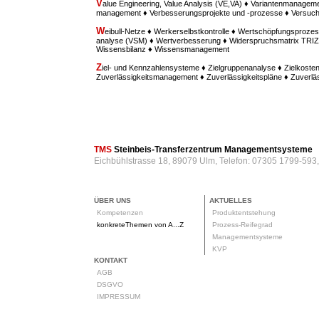
V
alue Engineering, Value Analysis (VE,VA) ♦ Variantenmanagem
management ♦ Verbesserungsprojekte und -prozesse ♦ Versu
W
eibull-Netze ♦ Werkerselbstkontrolle ♦ Wertschöpfungsprozes
analyse (VSM) ♦ Wertverbesserung ♦ Widerspruchsmatrix TRIZ ♦
Wissensbilanz ♦ Wissensmanagement
Z
iel- und Kennzahlensysteme ♦ Zielgruppenanalyse ♦ Zielkost
Zuverlässigkeitsmanagement ♦ Zuverlässigkeitspläne ♦ Zuverl
TMS
Steinbeis-Transferzentrum Managementsysteme
Eichbühlstrasse 18, 89079 Ulm, Telefon: 07305 1799-593
ÜBER UNS
AKTUELLES
Kompetenzen
Produktentstehung
konkreteThemen von A...Z
Prozess-Reifegrad
Managementsysteme
KVP
KONTAKT
AGB
DSGVO
IMPRESSUM