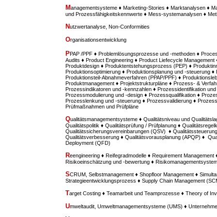
M
anagementsysteme ♦ Marketing-Stories ♦ Marktanalysen ♦ M
und Prozessfähigkeitskennwerte ♦ Mess-systemanalysen ♦ M
N
utzwertanalyse, Non-Conformities
O
rganisationsentwicklung
P
PAP /PPF ♦ Problemlösungsprozesse und -methoden ♦ Proces
Audits ♦ Product Engineering ♦ Product Liefecycle Management ♦
Produktdesign ♦ Produktentstehungsprozess (PEP) ♦ Produktinn
Produktionsoptimierung ♦ Produktionsplanung und -steuerung ♦
Produktionsteil-Abnahmeverfahren (PPAP/PPF) ♦ Produktionsle
Produktmanagement ♦ Projektstrukturpläne ♦ Prozess- & Verfah
Prozessindikatoren und -kennzahlen ♦ Prozessidentifikation u
Prozessmodulierung und -design ♦ Prozessqualifikation ♦ Prozes
Prozesslenkung und -steuerung ♦ Prozessvalidierung ♦ Prozess
Prüfmaßnahmen und Prüfpläne
Q
ualitätsmanagementsysteme ♦ Qualitätsniveau und Qualitätsla
Qualitätspolitik ♦ Qualitätsprüfung / Prüfplanung ♦ Qualitätsregel
Qualitätssicherungsvereinbarungen (QSV) ♦ Qualitätssteuerung /
Qualitätsverbesserung ♦ Qualitätsvorausplanung (APQP) ♦ Quali
Deployment (QFD)
R
eengineering ♦ Reifegradmodelle ♦ Requirement Managemen
Risikoeinschätzung und -bewertung ♦ Risikomanagementsyste
S
CRUM, Selbstmanagement ♦ Shopfloor Management ♦ Simultan
Strategieentwicklungsprozess ♦ Supply Chain Management (SC
T
arget Costing ♦ Teamarbeit und Teamprozesse ♦ Theory of Inv
U
mweltaudit, Umweltmanagementsysteme (UMS) ♦ Unternehme