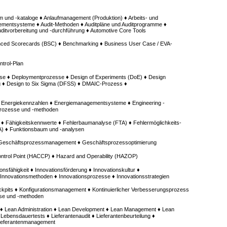
um und -kataloge ♦ Anlaufmanagement (Produktion) ♦ Arbeits- und
entsysteme ♦ Audit-Methoden ♦ Auditpläne und Auditprogramme ♦
Auditvorbereitung und -durchführung ♦ Automotive Core Tools
ced Scorecards (BSC) ♦ Benchmarking ♦ Business User Case / EVA-
trol-Plan
se ♦ Deploymentprozesse ♦ Design of Experiments (DoE) ♦ Design
g ♦ Design to Six Sigma (DFSS) ♦ DMAIC-Prozess ♦
♦ Energiekennzahlen ♦ Energiemanagementsysteme ♦ Engineering -
prozesse und -methoden
 ♦ Fähigkeitskennwerte ♦ Fehlerbaumanalyse (FTA) ♦ Fehlermöglichkeits-
A) ♦ Funktionsbaum und -analysen
 Geschäftsprozessmanagement ♦ Geschäftsprozessoptimierung
Control Point (HACCP) ♦ Hazard and Operability (HAZOP)
onsfähigkeit ♦ Innovationsförderung ♦ Innovationskultur ♦
nnovationsmethoden ♦ Innovationsprozesse ♦ Innovationsstrategien
pits ♦ Konfigurationsmanagement ♦ Kontinuierlicher Verbesserungsprozess
sse und -methoden
te ♦ Lean Administration ♦ Lean Development ♦ Lean Management ♦ Lean
 Lebensdauertests ♦ Lieferantenaudit ♦ Lieferantenbeurteilung ♦
Lieferantenmanagement