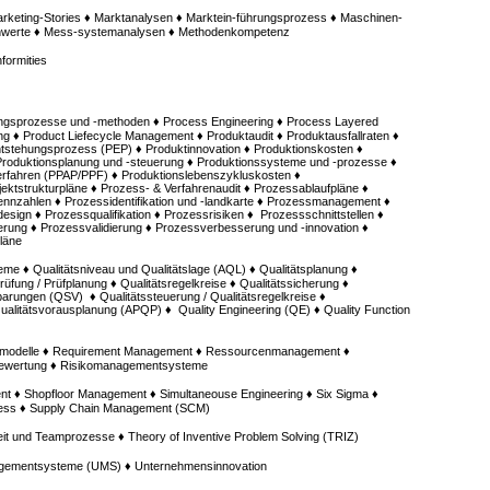
keting-Stories ♦ Marktanalysen ♦ Marktein-führungsprozess ♦ Maschinen-
nnwerte ♦ Mess-systemanalysen ♦ Methodenkompetenz
formities
ngsprozesse und -methoden ♦ Process Engineering ♦ Process Layered
ng ♦ Product Liefecycle Management ♦ Produktaudit ♦ Produktausfallraten ♦
tstehungsprozess (PEP) ♦ Produktinnovation ♦ Produktionskosten ♦
Produktionsplanung und -steuerung ♦ Produktionssysteme und -prozesse ♦
erfahren (PPAP/PPF) ♦ Produktionslebenszykluskosten ♦
ktstrukturpläne ♦ Prozess- & Verfahrenaudit ♦ Prozessablaufpläne ♦
ennzahlen ♦ Prozessidentifikation und -landkarte ♦ Prozessmanagement ♦
sign ♦ Prozessqualifikation ♦ Prozessrisiken ♦ Prozessschnittstellen ♦
rung ♦ Prozessvalidierung ♦ Prozessverbesserung und -innovation ♦
läne
me ♦ Qualitätsniveau und Qualitätslage (AQL) ♦ Qualitätsplanung ♦
sprüfung / Prüfplanung ♦ Qualitätsregelkreise ♦ Qualitätssicherung ♦
barungen (QSV) ♦ Qualitätssteuerung / Qualitätsregelkreise ♦
ualitätsvorausplanung (APQP) ♦ Quality Engineering (QE) ♦ Quality Function
admodelle ♦ Requirement Management ♦ Ressourcenmanagement ♦
bewertung ♦ Risikomanagementsysteme
 ♦ Shopfloor Management ♦ Simultaneouse Engineering ♦ Six Sigma ♦
zess ♦ Supply Chain Management (SCM)
it und Teamprozesse ♦ Theory of Inventive Problem Solving (TRIZ)
gementsysteme (UMS) ♦ Unternehmensinnovation