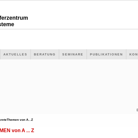
sferzentrum
steme
AKTUELLES
BERATUNG
SEMINARE
PUBLIKATIONEN
KON
kreteThemen von A...Z
N von A ... Z