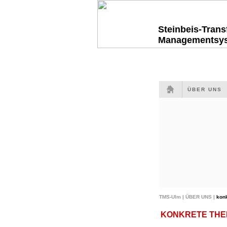
Steinbeis-Tran
Managementsy
ÜBER UNS
TMS-Ulm |
ÜBER UNS |
kon
KONKRETE THEME