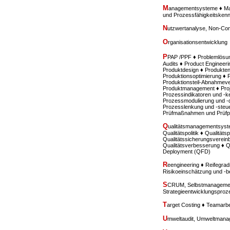
M
anagementsysteme ♦ Mar
und Prozessfähigkeitske
N
utzwertanalyse, Non-Con
O
rganisationsentwicklung
P
PAP /PPF ♦ Problemlösu
Audits ♦ Product Engineeri
Produktdesign ♦ Produkten
Produktionsoptimierung ♦ 
Produktionsteil-Abnahmev
Produktmanagement ♦ Proje
Prozessindikatoren und -k
Prozessmodulierung und -de
Prozesslenkung und -steue
Prüfmaßnahmen und Prüfp
Q
ualitätsmanagementsyste
Qualitätspolitik ♦ Qualität
Qualitätssicherungsverein
Qualitätsverbesserung ♦ Q
Deployment (QFD)
R
eengineering ♦ Reifegr
Risikoeinschätzung und -
S
CRUM, Selbstmanagement
Strategieentwicklungspro
T
arget Costing ♦ Teamarbe
U
mweltaudit, Umweltmana