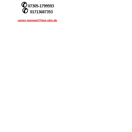
✆
07305-1799593
✆
01713687353
rainer.goeppel@tms-ulm.de