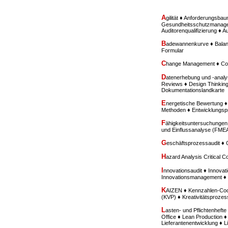
A
gilität ♦ Anforderungsba
Gesundheitsschutzmanagem
Auditorenqualifizierung ♦ 
B
adewannenkurve ♦ Balan
Formular
C
hange Management ♦ Con
D
atenerhebung und -analy
Reviews ♦ Design Thinkin
Dokumentationslandkarte
E
nergetische Bewertung 
Methoden ♦ Entwicklungs
F
ähigkeitsuntersuchungen
und Einflussanalyse (FME
G
eschäftsprozessaudit ♦
H
azard Analysis Critical 
I
nnovationsaudit ♦ Innovati
Innovationsmanagement ♦ I
K
AIZEN ♦ Kennzahlen-Cock
(KVP) ♦ Kreativitätsproze
L
asten- und Pflichtenhef
Office ♦ Lean Production ♦
Lieferantenentwicklung ♦ 