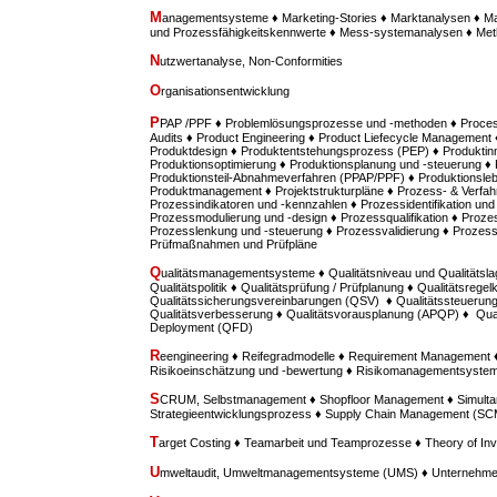
M
anagementsysteme ♦ Marketing-Stories ♦ Marktanalysen ♦ M
und Prozessfähigkeitskennwerte ♦ Mess-systemanalysen ♦ M
N
utzwertanalyse, Non-Conformities
O
rganisationsentwicklung
P
PAP /PPF ♦ Problemlösungsprozesse und -methoden ♦ Proces
Audits ♦ Product Engineering ♦ Product Liefecycle Management ♦
Produktdesign ♦ Produktentstehungsprozess (PEP) ♦ Produktinn
Produktionsoptimierung ♦ Produktionsplanung und -steuerung ♦
Produktionsteil-Abnahmeverfahren (PPAP/PPF) ♦ Produktionsle
Produktmanagement ♦ Projektstrukturpläne ♦ Prozess- & Verfah
Prozessindikatoren und -kennzahlen ♦ Prozessidentifikation u
Prozessmodulierung und -design ♦ Prozessqualifikation ♦ Prozes
Prozesslenkung und -steuerung ♦ Prozessvalidierung ♦ Prozess
Prüfmaßnahmen und Prüfpläne
Q
ualitätsmanagementsysteme ♦ Qualitätsniveau und Qualitätsla
Qualitätspolitik ♦ Qualitätsprüfung / Prüfplanung ♦ Qualitätsregel
Qualitätssicherungsvereinbarungen (QSV) ♦ Qualitätssteuerung /
Qualitätsverbesserung ♦ Qualitätsvorausplanung (APQP) ♦ Quali
Deployment (QFD)
R
eengineering ♦ Reifegradmodelle ♦ Requirement Managemen
Risikoeinschätzung und -bewertung ♦ Risikomanagementsyste
S
CRUM, Selbstmanagement ♦ Shopfloor Management ♦ Simultan
Strategieentwicklungsprozess ♦ Supply Chain Management (SC
T
arget Costing ♦ Teamarbeit und Teamprozesse ♦ Theory of Inv
U
mweltaudit, Umweltmanagementsysteme (UMS) ♦ Unternehme