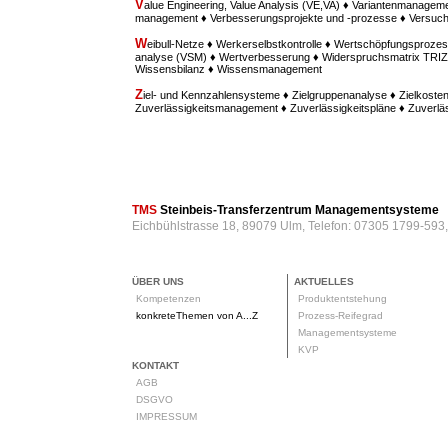
V
alue Engineering, Value Analysis (VE,VA) ♦ Variantenmanagem
management ♦ Verbesserungsprojekte und -prozesse ♦ Versu
W
eibull-Netze ♦ Werkerselbstkontrolle ♦ Wertschöpfungsprozes
analyse (VSM) ♦ Wertverbesserung ♦ Widerspruchsmatrix TRIZ ♦
Wissensbilanz ♦ Wissensmanagement
Z
iel- und Kennzahlensysteme ♦ Zielgruppenanalyse ♦ Zielkost
Zuverlässigkeitsmanagement ♦ Zuverlässigkeitspläne ♦ Zuverl
TMS
Steinbeis-Transferzentrum Managementsysteme
Eichbühlstrasse 18, 89079 Ulm, Telefon: 07305 1799-593
ÜBER UNS
AKTUELLES
Kompetenzen
Produktentstehung
konkreteThemen von A...Z
Prozess-Reifegrad
Managementsysteme
KVP
KONTAKT
AGB
DSGVO
IMPRESSUM