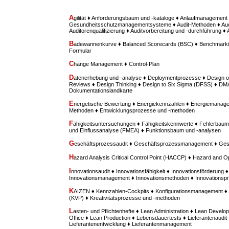
A
gilität ♦ Anforderungsbaum und -kataloge ♦ Anlaufmanagement 
Gesundheitsschutzmanagementsysteme ♦ Audit-Methoden ♦ Aud
Auditorenqualifizierung ♦ Auditvorbereitung und -durchführung ♦
B
adewannenkurve ♦ Balanced Scorecards (BSC) ♦ Benchmarki
Formular
C
hange Management ♦ Control-Plan
D
atenerhebung und -analyse ♦ Deploymentprozesse ♦ Design o
Reviews ♦ Design Thinking ♦ Design to Six Sigma (DFSS) ♦ D
Dokumentationslandkarte
E
nergetische Bewertung ♦ Energiekennzahlen ♦ Energiemanage
Methoden ♦ Entwicklungsprozesse und -methoden
F
ähigkeitsuntersuchungen ♦ Fähigkeitskennwerte ♦ Fehlerbaum
und Einflussanalyse (FMEA) ♦ Funktionsbaum und -analysen
G
eschäftsprozessaudit ♦ Geschäftsprozessmanagement ♦ Ges
H
azard Analysis Critical Control Point (HACCP) ♦ Hazard and O
I
nnovationsaudit ♦ Innovationsfähigkeit ♦ Innovationsförderung ♦
Innovationsmanagement ♦ Innovationsmethoden ♦ Innovationspr
K
AIZEN ♦ Kennzahlen-Cockpits ♦ Konfigurationsmanagement ♦ 
(KVP) ♦ Kreativitätsprozesse und -methoden
L
asten- und Pflichtenhefte ♦ Lean Administration ♦ Lean Deve
Office ♦ Lean Production ♦ Lebensdauertests ♦ Lieferantenaudit 
Lieferantenentwicklung ♦ Lieferantenmanagement