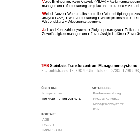
V
alue Engineering, Value Analysis (VE,VA) ♦ Variantenmanagem
management ♦ Verbesserungsprojekte und -prozesse ♦ Versu
W
eibull-Netze ♦ Werkerselbstkontrolle ♦ Wertschöpfungsprozes
analyse (VSM) ♦ Wertverbesserung ♦ Widerspruchsmatrix TRIZ ♦
Wissensbilanz ♦ Wissensmanagement
Z
iel- und Kennzahlensysteme ♦ Zielgruppenanalyse ♦ Zielkost
Zuverlässigkeitsmanagement ♦ Zuverlässigkeitspläne ♦ Zuverl
TMS
Steinbeis-Transferzentrum Managementsysteme
Eichbühlstrasse 18, 89079 Ulm, Telefon: 07305 1799-593
ÜBER UNS
AKTUELLES
Kompetenzen
Produktentstehung
konkreteThemen von A...Z
Prozess-Reifegrad
Managementsysteme
KVP
KONTAKT
AGB
DSGVO
IMPRESSUM