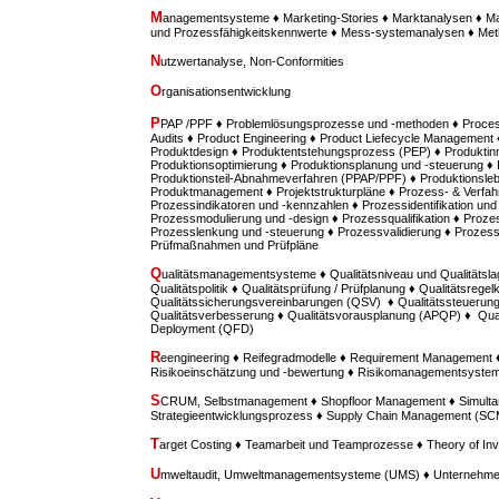
M
anagementsysteme ♦ Marketing-Stories ♦ Marktanalysen ♦ M
und Prozessfähigkeitskennwerte ♦ Mess-systemanalysen ♦ M
N
utzwertanalyse, Non-Conformities
O
rganisationsentwicklung
P
PAP /PPF ♦ Problemlösungsprozesse und -methoden ♦ Proces
Audits ♦ Product Engineering ♦ Product Liefecycle Management ♦
Produktdesign ♦ Produktentstehungsprozess (PEP) ♦ Produktinn
Produktionsoptimierung ♦ Produktionsplanung und -steuerung ♦
Produktionsteil-Abnahmeverfahren (PPAP/PPF) ♦ Produktionsle
Produktmanagement ♦ Projektstrukturpläne ♦ Prozess- & Verfah
Prozessindikatoren und -kennzahlen ♦ Prozessidentifikation u
Prozessmodulierung und -design ♦ Prozessqualifikation ♦ Prozes
Prozesslenkung und -steuerung ♦ Prozessvalidierung ♦ Prozess
Prüfmaßnahmen und Prüfpläne
Q
ualitätsmanagementsysteme ♦ Qualitätsniveau und Qualitätsla
Qualitätspolitik ♦ Qualitätsprüfung / Prüfplanung ♦ Qualitätsregel
Qualitätssicherungsvereinbarungen (QSV) ♦ Qualitätssteuerung /
Qualitätsverbesserung ♦ Qualitätsvorausplanung (APQP) ♦ Quali
Deployment (QFD)
R
eengineering ♦ Reifegradmodelle ♦ Requirement Managemen
Risikoeinschätzung und -bewertung ♦ Risikomanagementsyste
S
CRUM, Selbstmanagement ♦ Shopfloor Management ♦ Simultan
Strategieentwicklungsprozess ♦ Supply Chain Management (SC
T
arget Costing ♦ Teamarbeit und Teamprozesse ♦ Theory of Inv
U
mweltaudit, Umweltmanagementsysteme (UMS) ♦ Unternehme