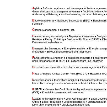
A
gilität ♦ Anforderungsbaum und -kataloge ♦ Anlaufmanagement 
Gesundheitsschutzmanagementsysteme ♦ Audit-Methoden ♦ Aud
Auditorenqualifizierung ♦ Auditvorbereitung und -durchführung ♦
B
adewannenkurve ♦ Balanced Scorecards (BSC) ♦ Benchmarki
Formular
C
hange Management ♦ Control-Plan
D
atenerhebung und -analyse ♦ Deploymentprozesse ♦ Design o
Reviews ♦ Design Thinking ♦ Design to Six Sigma (DFSS) ♦ D
Dokumentationslandkarte
E
nergetische Bewertung ♦ Energiekennzahlen ♦ Energiemanage
Methoden ♦ Entwicklungsprozesse und -methoden
F
ähigkeitsuntersuchungen ♦ Fähigkeitskennwerte ♦ Fehlerbaum
und Einflussanalyse (FMEA) ♦ Funktionsbaum und -analysen
G
eschäftsprozessaudit ♦ Geschäftsprozessmanagement ♦ Ges
H
azard Analysis Critical Control Point (HACCP) ♦ Hazard and O
I
nnovationsaudit ♦ Innovationsfähigkeit ♦ Innovationsförderung ♦
Innovationsmanagement ♦ Innovationsmethoden ♦ Innovationspr
K
AIZEN ♦ Kennzahlen-Cockpits ♦ Konfigurationsmanagement ♦ 
(KVP) ♦ Kreativitätsprozesse und -methoden
L
asten- und Pflichtenhefte ♦ Lean Administration ♦ Lean Deve
Office ♦ Lean Production ♦ Lebensdauertests ♦ Lieferantenaudit 
Lieferantenentwicklung ♦ Lieferantenmanagement