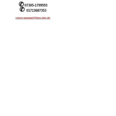
✆
07305-1799593
✆
01713687353
rainer.goeppel@tms-ulm.de