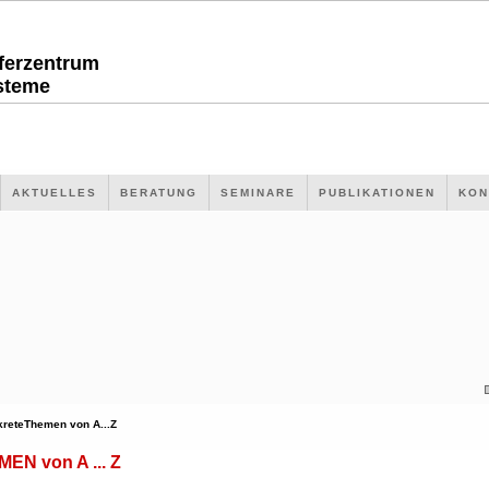
sferzentrum
steme
AKTUELLES
BERATUNG
SEMINARE
PUBLIKATIONEN
KON
kreteThemen von A...Z
N von A ... Z