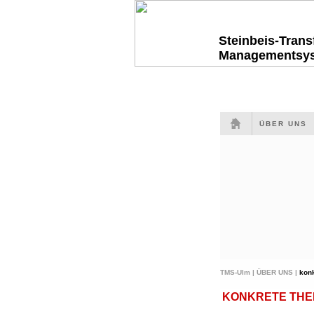
Steinbeis-Tran
Managementsy
ÜBER UNS
TMS-Ulm |
ÜBER UNS |
kon
KONKRETE THEME