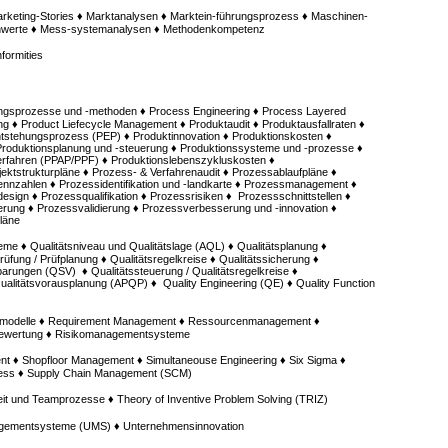
keting-Stories ♦ Marktanalysen ♦ Marktein-führungsprozess ♦ Maschinen-
nnwerte ♦ Mess-systemanalysen ♦ Methodenkompetenz
formities
ngsprozesse und -methoden ♦ Process Engineering ♦ Process Layered
ng ♦ Product Liefecycle Management ♦ Produktaudit ♦ Produktausfallraten ♦
tstehungsprozess (PEP) ♦ Produktinnovation ♦ Produktionskosten ♦
Produktionsplanung und -steuerung ♦ Produktionssysteme und -prozesse ♦
erfahren (PPAP/PPF) ♦ Produktionslebenszykluskosten ♦
ktstrukturpläne ♦ Prozess- & Verfahrenaudit ♦ Prozessablaufpläne ♦
ennzahlen ♦ Prozessidentifikation und -landkarte ♦ Prozessmanagement ♦
sign ♦ Prozessqualifikation ♦ Prozessrisiken ♦ Prozessschnittstellen ♦
rung ♦ Prozessvalidierung ♦ Prozessverbesserung und -innovation ♦
läne
me ♦ Qualitätsniveau und Qualitätslage (AQL) ♦ Qualitätsplanung ♦
sprüfung / Prüfplanung ♦ Qualitätsregelkreise ♦ Qualitätssicherung ♦
barungen (QSV) ♦ Qualitätssteuerung / Qualitätsregelkreise ♦
ualitätsvorausplanung (APQP) ♦ Quality Engineering (QE) ♦ Quality Function
admodelle ♦ Requirement Management ♦ Ressourcenmanagement ♦
bewertung ♦ Risikomanagementsysteme
 ♦ Shopfloor Management ♦ Simultaneouse Engineering ♦ Six Sigma ♦
zess ♦ Supply Chain Management (SCM)
it und Teamprozesse ♦ Theory of Inventive Problem Solving (TRIZ)
gementsysteme (UMS) ♦ Unternehmensinnovation