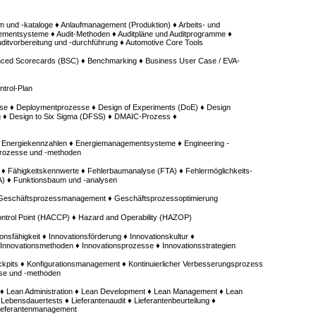
um und -kataloge ♦ Anlaufmanagement (Produktion) ♦ Arbeits- und
entsysteme ♦ Audit-Methoden ♦ Auditpläne und Auditprogramme ♦
Auditvorbereitung und -durchführung ♦ Automotive Core Tools
ced Scorecards (BSC) ♦ Benchmarking ♦ Business User Case / EVA-
trol-Plan
se ♦ Deploymentprozesse ♦ Design of Experiments (DoE) ♦ Design
g ♦ Design to Six Sigma (DFSS) ♦ DMAIC-Prozess ♦
♦ Energiekennzahlen ♦ Energiemanagementsysteme ♦ Engineering -
prozesse und -methoden
 ♦ Fähigkeitskennwerte ♦ Fehlerbaumanalyse (FTA) ♦ Fehlermöglichkeits-
A) ♦ Funktionsbaum und -analysen
 Geschäftsprozessmanagement ♦ Geschäftsprozessoptimierung
Control Point (HACCP) ♦ Hazard and Operability (HAZOP)
onsfähigkeit ♦ Innovationsförderung ♦ Innovationskultur ♦
nnovationsmethoden ♦ Innovationsprozesse ♦ Innovationsstrategien
pits ♦ Konfigurationsmanagement ♦ Kontinuierlicher Verbesserungsprozess
sse und -methoden
te ♦ Lean Administration ♦ Lean Development ♦ Lean Management ♦ Lean
 Lebensdauertests ♦ Lieferantenaudit ♦ Lieferantenbeurteilung ♦
Lieferantenmanagement