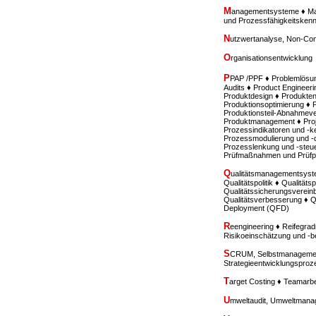
M
anagementsysteme ♦ Mar
und Prozessfähigkeitske
N
utzwertanalyse, Non-Con
O
rganisationsentwicklung
P
PAP /PPF ♦ Problemlösu
Audits ♦ Product Engineeri
Produktdesign ♦ Produkten
Produktionsoptimierung ♦ 
Produktionsteil-Abnahmev
Produktmanagement ♦ Proje
Prozessindikatoren und -k
Prozessmodulierung und -de
Prozesslenkung und -steue
Prüfmaßnahmen und Prüfp
Q
ualitätsmanagementsyste
Qualitätspolitik ♦ Qualität
Qualitätssicherungsverein
Qualitätsverbesserung ♦ Q
Deployment (QFD)
R
eengineering ♦ Reifegr
Risikoeinschätzung und -
S
CRUM, Selbstmanagement
Strategieentwicklungspro
T
arget Costing ♦ Teamarbe
U
mweltaudit, Umweltmana