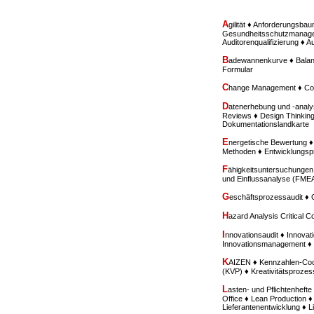
A
gilität ♦ Anforderungsba
Gesundheitsschutzmanagem
Auditorenqualifizierung ♦ 
B
adewannenkurve ♦ Balan
Formular
C
hange Management ♦ Con
D
atenerhebung und -analy
Reviews ♦ Design Thinkin
Dokumentationslandkarte
E
nergetische Bewertung 
Methoden ♦ Entwicklungs
F
ähigkeitsuntersuchungen
und Einflussanalyse (FME
G
eschäftsprozessaudit ♦
H
azard Analysis Critical 
I
nnovationsaudit ♦ Innovati
Innovationsmanagement ♦ I
K
AIZEN ♦ Kennzahlen-Cock
(KVP) ♦ Kreativitätsproze
L
asten- und Pflichtenhef
Office ♦ Lean Production ♦
Lieferantenentwicklung ♦ 