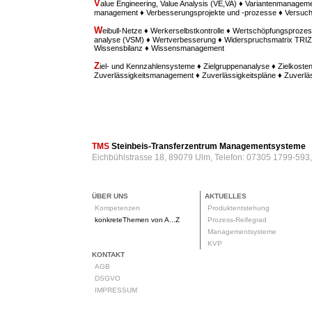
V
alue Engineering, Value Analysis (VE,VA) ♦ Variantenmanagem
management ♦ Verbesserungsprojekte und -prozesse ♦ Versu
W
eibull-Netze ♦ Werkerselbstkontrolle ♦ Wertschöpfungsprozes
analyse (VSM) ♦ Wertverbesserung ♦ Widerspruchsmatrix TRIZ ♦
Wissensbilanz ♦ Wissensmanagement
Z
iel- und Kennzahlensysteme ♦ Zielgruppenanalyse ♦ Zielkost
Zuverlässigkeitsmanagement ♦ Zuverlässigkeitspläne ♦ Zuverl
TMS
Steinbeis-Transferzentrum Managementsysteme
Eichbühlstrasse 18, 89079 Ulm, Telefon: 07305 1799-593
ÜBER UNS
AKTUELLES
Kompetenzen
Produktentstehung
konkreteThemen von A...Z
Prozess-Reifegrad
Managementsysteme
KVP
KONTAKT
AGB
DSGVO
IMPRESSUM