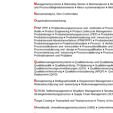
M
anagementsysteme ♦ Marketing-Stories ♦ Marktanalysen ♦ M
und Prozessfähigkeitskennwerte ♦ Mess-systemanalysen ♦ M
N
utzwertanalyse, Non-Conformities
O
rganisationsentwicklung
P
PAP /PPF ♦ Problemlösungsprozesse und -methoden ♦ Proces
Audits ♦ Product Engineering ♦ Product Liefecycle Management ♦
Produktdesign ♦ Produktentstehungsprozess (PEP) ♦ Produktinn
Produktionsoptimierung ♦ Produktionsplanung und -steuerung ♦
Produktionsteil-Abnahmeverfahren (PPAP/PPF) ♦ Produktionsle
Produktmanagement ♦ Projektstrukturpläne ♦ Prozess- & Verfah
Prozessindikatoren und -kennzahlen ♦ Prozessidentifikation u
Prozessmodulierung und -design ♦ Prozessqualifikation ♦ Prozes
Prozesslenkung und -steuerung ♦ Prozessvalidierung ♦ Prozess
Prüfmaßnahmen und Prüfpläne
Q
ualitätsmanagementsysteme ♦ Qualitätsniveau und Qualitätsla
Qualitätspolitik ♦ Qualitätsprüfung / Prüfplanung ♦ Qualitätsregel
Qualitätssicherungsvereinbarungen (QSV) ♦ Qualitätssteuerung /
Qualitätsverbesserung ♦ Qualitätsvorausplanung (APQP) ♦ Quali
Deployment (QFD)
R
eengineering ♦ Reifegradmodelle ♦ Requirement Managemen
Risikoeinschätzung und -bewertung ♦ Risikomanagementsyste
S
CRUM, Selbstmanagement ♦ Shopfloor Management ♦ Simultan
Strategieentwicklungsprozess ♦ Supply Chain Management (SC
T
arget Costing ♦ Teamarbeit und Teamprozesse ♦ Theory of Inv
U
mweltaudit, Umweltmanagementsysteme (UMS) ♦ Unternehme