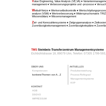
V
alue Engineering, Value Analysis (VE,VA) ♦ Variantenmanagem
management ♦ Verbesserungsprojekte und -prozesse ♦ Versu
W
eibull-Netze ♦ Werkerselbstkontrolle ♦ Wertschöpfungsprozes
analyse (VSM) ♦ Wertverbesserung ♦ Widerspruchsmatrix TRIZ ♦
Wissensbilanz ♦ Wissensmanagement
Z
iel- und Kennzahlensysteme ♦ Zielgruppenanalyse ♦ Zielkost
Zuverlässigkeitsmanagement ♦ Zuverlässigkeitspläne ♦ Zuverl
TMS
Steinbeis-Transferzentrum Managementsysteme
Eichbühlstrasse 18, 89079 Ulm, Telefon: 07305 1799-593
ÜBER UNS
AKTUELLES
Kompetenzen
Produktentstehung
konkreteThemen von A...Z
Prozess-Reifegrad
Managementsysteme
KVP
KONTAKT
AGB
DSGVO
IMPRESSUM