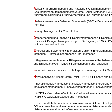
A
gilität ♦ Anforderungsbaum und -kataloge ♦ Anlaufmanagement 
Gesundheitsschutzmanagementsysteme ♦ Audit-Methoden ♦ Aud
Auditorenqualifizierung ♦ Auditvorbereitung und -durchführung ♦
B
adewannenkurve ♦ Balanced Scorecards (BSC) ♦ Benchmarki
Formular
C
hange Management ♦ Control-Plan
D
atenerhebung und -analyse ♦ Deploymentprozesse ♦ Design o
Reviews ♦ Design Thinking ♦ Design to Six Sigma (DFSS) ♦ D
Dokumentationslandkarte
E
nergetische Bewertung ♦ Energiekennzahlen ♦ Energiemanage
Methoden ♦ Entwicklungsprozesse und -methoden
F
ähigkeitsuntersuchungen ♦ Fähigkeitskennwerte ♦ Fehlerbaum
und Einflussanalyse (FMEA) ♦ Funktionsbaum und -analysen
G
eschäftsprozessaudit ♦ Geschäftsprozessmanagement ♦ Ges
H
azard Analysis Critical Control Point (HACCP) ♦ Hazard and O
I
nnovationsaudit ♦ Innovationsfähigkeit ♦ Innovationsförderung ♦
Innovationsmanagement ♦ Innovationsmethoden ♦ Innovationspr
K
AIZEN ♦ Kennzahlen-Cockpits ♦ Konfigurationsmanagement ♦ 
(KVP) ♦ Kreativitätsprozesse und -methoden
L
asten- und Pflichtenhefte ♦ Lean Administration ♦ Lean Deve
Office ♦ Lean Production ♦ Lebensdauertests ♦ Lieferantenaudit 
Lieferantenentwicklung ♦ Lieferantenmanagement