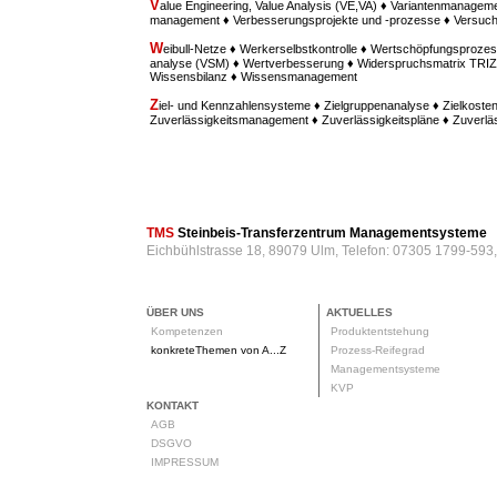
V
alue Engineering, Value Analysis (VE,VA) ♦ Variantenmanagem
management ♦ Verbesserungsprojekte und -prozesse ♦ Versu
W
eibull-Netze ♦ Werkerselbstkontrolle ♦ Wertschöpfungsprozes
analyse (VSM) ♦ Wertverbesserung ♦ Widerspruchsmatrix TRIZ ♦
Wissensbilanz ♦ Wissensmanagement
Z
iel- und Kennzahlensysteme ♦ Zielgruppenanalyse ♦ Zielkost
Zuverlässigkeitsmanagement ♦ Zuverlässigkeitspläne ♦ Zuverl
TMS
Steinbeis-Transferzentrum Managementsysteme
Eichbühlstrasse 18, 89079 Ulm, Telefon: 07305 1799-593
ÜBER UNS
AKTUELLES
Kompetenzen
Produktentstehung
konkreteThemen von A...Z
Prozess-Reifegrad
Managementsysteme
KVP
KONTAKT
AGB
DSGVO
IMPRESSUM