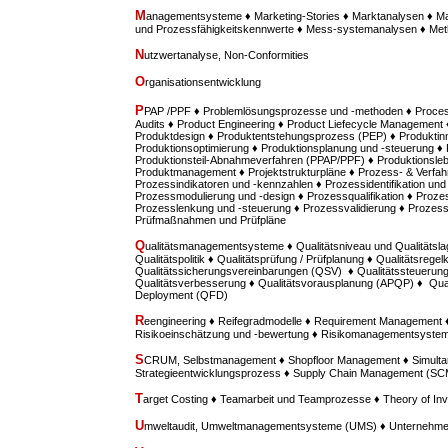
M
anagementsysteme ♦ Marketing-Stories ♦ Marktanalysen ♦ M
und Prozessfähigkeitskennwerte ♦ Mess-systemanalysen ♦ M
N
utzwertanalyse, Non-Conformities
O
rganisationsentwicklung
P
PAP /PPF ♦ Problemlösungsprozesse und -methoden ♦ Proces
Audits ♦ Product Engineering ♦ Product Liefecycle Management ♦
Produktdesign ♦ Produktentstehungsprozess (PEP) ♦ Produktinn
Produktionsoptimierung ♦ Produktionsplanung und -steuerung ♦
Produktionsteil-Abnahmeverfahren (PPAP/PPF) ♦ Produktionsle
Produktmanagement ♦ Projektstrukturpläne ♦ Prozess- & Verfah
Prozessindikatoren und -kennzahlen ♦ Prozessidentifikation u
Prozessmodulierung und -design ♦ Prozessqualifikation ♦ Prozes
Prozesslenkung und -steuerung ♦ Prozessvalidierung ♦ Prozess
Prüfmaßnahmen und Prüfpläne
Q
ualitätsmanagementsysteme ♦ Qualitätsniveau und Qualitätsla
Qualitätspolitik ♦ Qualitätsprüfung / Prüfplanung ♦ Qualitätsregel
Qualitätssicherungsvereinbarungen (QSV) ♦ Qualitätssteuerung /
Qualitätsverbesserung ♦ Qualitätsvorausplanung (APQP) ♦ Quali
Deployment (QFD)
R
eengineering ♦ Reifegradmodelle ♦ Requirement Managemen
Risikoeinschätzung und -bewertung ♦ Risikomanagementsyste
S
CRUM, Selbstmanagement ♦ Shopfloor Management ♦ Simultan
Strategieentwicklungsprozess ♦ Supply Chain Management (SC
T
arget Costing ♦ Teamarbeit und Teamprozesse ♦ Theory of Inv
U
mweltaudit, Umweltmanagementsysteme (UMS) ♦ Unternehme