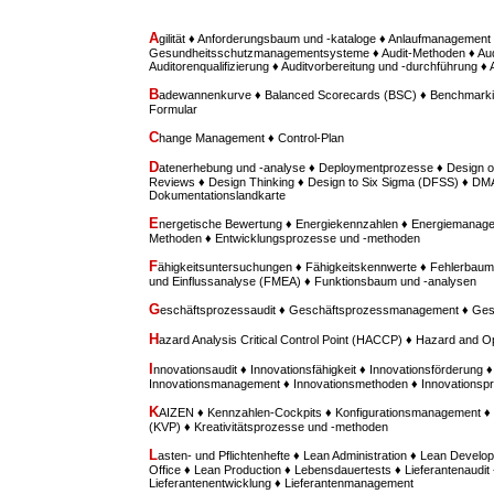
A
gilität ♦ Anforderungsbaum und -kataloge ♦ Anlaufmanagement 
Gesundheitsschutzmanagementsysteme ♦ Audit-Methoden ♦ Aud
Auditorenqualifizierung ♦ Auditvorbereitung und -durchführung ♦
B
adewannenkurve ♦ Balanced Scorecards (BSC) ♦ Benchmarki
Formular
C
hange Management ♦ Control-Plan
D
atenerhebung und -analyse ♦ Deploymentprozesse ♦ Design o
Reviews ♦ Design Thinking ♦ Design to Six Sigma (DFSS) ♦ D
Dokumentationslandkarte
E
nergetische Bewertung ♦ Energiekennzahlen ♦ Energiemanage
Methoden ♦ Entwicklungsprozesse und -methoden
F
ähigkeitsuntersuchungen ♦ Fähigkeitskennwerte ♦ Fehlerbaum
und Einflussanalyse (FMEA) ♦ Funktionsbaum und -analysen
G
eschäftsprozessaudit ♦ Geschäftsprozessmanagement ♦ Ges
H
azard Analysis Critical Control Point (HACCP) ♦ Hazard and O
I
nnovationsaudit ♦ Innovationsfähigkeit ♦ Innovationsförderung ♦
Innovationsmanagement ♦ Innovationsmethoden ♦ Innovationspr
K
AIZEN ♦ Kennzahlen-Cockpits ♦ Konfigurationsmanagement ♦ 
(KVP) ♦ Kreativitätsprozesse und -methoden
L
asten- und Pflichtenhefte ♦ Lean Administration ♦ Lean Deve
Office ♦ Lean Production ♦ Lebensdauertests ♦ Lieferantenaudit 
Lieferantenentwicklung ♦ Lieferantenmanagement