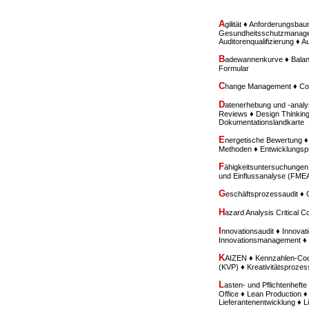
A
gilität ♦ Anforderungsba
Gesundheitsschutzmanagem
Auditorenqualifizierung ♦ 
B
adewannenkurve ♦ Balan
Formular
C
hange Management ♦ Con
D
atenerhebung und -analy
Reviews ♦ Design Thinkin
Dokumentationslandkarte
E
nergetische Bewertung 
Methoden ♦ Entwicklungs
F
ähigkeitsuntersuchungen
und Einflussanalyse (FME
G
eschäftsprozessaudit ♦
H
azard Analysis Critical 
I
nnovationsaudit ♦ Innovati
Innovationsmanagement ♦ I
K
AIZEN ♦ Kennzahlen-Cock
(KVP) ♦ Kreativitätsproze
L
asten- und Pflichtenhef
Office ♦ Lean Production ♦
Lieferantenentwicklung ♦ 