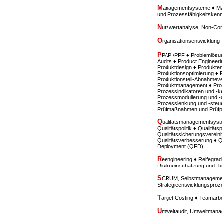
M
anagementsysteme ♦ Mar
und Prozessfähigkeitske
N
utzwertanalyse, Non-Con
O
rganisationsentwicklung
P
PAP /PPF ♦ Problemlösu
Audits ♦ Product Engineeri
Produktdesign ♦ Produkten
Produktionsoptimierung ♦ 
Produktionsteil-Abnahmev
Produktmanagement ♦ Proje
Prozessindikatoren und -k
Prozessmodulierung und -de
Prozesslenkung und -steue
Prüfmaßnahmen und Prüfp
Q
ualitätsmanagementsyste
Qualitätspolitik ♦ Qualität
Qualitätssicherungsverein
Qualitätsverbesserung ♦ Q
Deployment (QFD)
R
eengineering ♦ Reifegr
Risikoeinschätzung und -
S
CRUM, Selbstmanagement
Strategieentwicklungspro
T
arget Costing ♦ Teamarbe
U
mweltaudit, Umweltmana