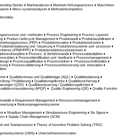
keting-Stories ♦ Marktanalysen ♦ Marktein-führungsprozess ♦ Maschinen-
nnwerte ♦ Mess-systemanalysen ♦ Methodenkompetenz
formities
ngsprozesse und -methoden ♦ Process Engineering ♦ Process Layered
ng ♦ Product Liefecycle Management ♦ Produktaudit ♦ Produktausfallraten ♦
tstehungsprozess (PEP) ♦ Produktinnovation ♦ Produktionskosten ♦
Produktionsplanung und -steuerung ♦ Produktionssysteme und -prozesse ♦
erfahren (PPAP/PPF) ♦ Produktionslebenszykluskosten ♦
ktstrukturpläne ♦ Prozess- & Verfahrenaudit ♦ Prozessablaufpläne ♦
ennzahlen ♦ Prozessidentifikation und -landkarte ♦ Prozessmanagement ♦
sign ♦ Prozessqualifikation ♦ Prozessrisiken ♦ Prozessschnittstellen ♦
rung ♦ Prozessvalidierung ♦ Prozessverbesserung und -innovation ♦
läne
me ♦ Qualitätsniveau und Qualitätslage (AQL) ♦ Qualitätsplanung ♦
sprüfung / Prüfplanung ♦ Qualitätsregelkreise ♦ Qualitätssicherung ♦
barungen (QSV) ♦ Qualitätssteuerung / Qualitätsregelkreise ♦
ualitätsvorausplanung (APQP) ♦ Quality Engineering (QE) ♦ Quality Function
admodelle ♦ Requirement Management ♦ Ressourcenmanagement ♦
bewertung ♦ Risikomanagementsysteme
 ♦ Shopfloor Management ♦ Simultaneouse Engineering ♦ Six Sigma ♦
zess ♦ Supply Chain Management (SCM)
it und Teamprozesse ♦ Theory of Inventive Problem Solving (TRIZ)
gementsysteme (UMS) ♦ Unternehmensinnovation