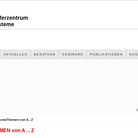
sferzentrum
steme
AKTUELLES
BERATUNG
SEMINARE
PUBLIKATIONEN
KON
kreteThemen von A...Z
N von A ... Z