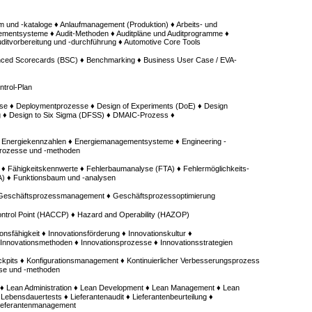
um und -kataloge ♦ Anlaufmanagement (Produktion) ♦ Arbeits- und
entsysteme ♦ Audit-Methoden ♦ Auditpläne und Auditprogramme ♦
Auditvorbereitung und -durchführung ♦ Automotive Core Tools
ced Scorecards (BSC) ♦ Benchmarking ♦ Business User Case / EVA-
trol-Plan
se ♦ Deploymentprozesse ♦ Design of Experiments (DoE) ♦ Design
g ♦ Design to Six Sigma (DFSS) ♦ DMAIC-Prozess ♦
♦ Energiekennzahlen ♦ Energiemanagementsysteme ♦ Engineering -
prozesse und -methoden
 ♦ Fähigkeitskennwerte ♦ Fehlerbaumanalyse (FTA) ♦ Fehlermöglichkeits-
A) ♦ Funktionsbaum und -analysen
 Geschäftsprozessmanagement ♦ Geschäftsprozessoptimierung
Control Point (HACCP) ♦ Hazard and Operability (HAZOP)
onsfähigkeit ♦ Innovationsförderung ♦ Innovationskultur ♦
nnovationsmethoden ♦ Innovationsprozesse ♦ Innovationsstrategien
pits ♦ Konfigurationsmanagement ♦ Kontinuierlicher Verbesserungsprozess
sse und -methoden
te ♦ Lean Administration ♦ Lean Development ♦ Lean Management ♦ Lean
 Lebensdauertests ♦ Lieferantenaudit ♦ Lieferantenbeurteilung ♦
Lieferantenmanagement