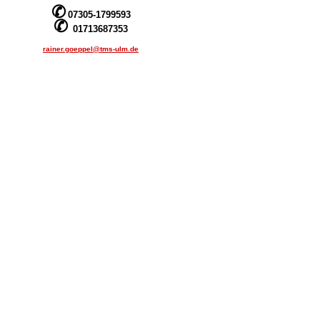
✆
07305-1799593
✆
01713687353
rainer.goeppel@tms-ulm.de