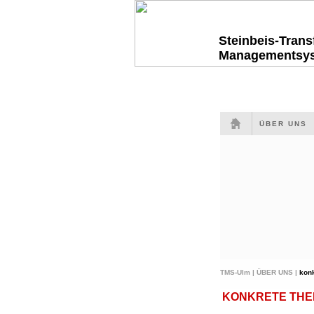
Steinbeis-Tran
Managementsy
ÜBER UNS
TMS-Ulm |
ÜBER UNS |
kon
KONKRETE THEME