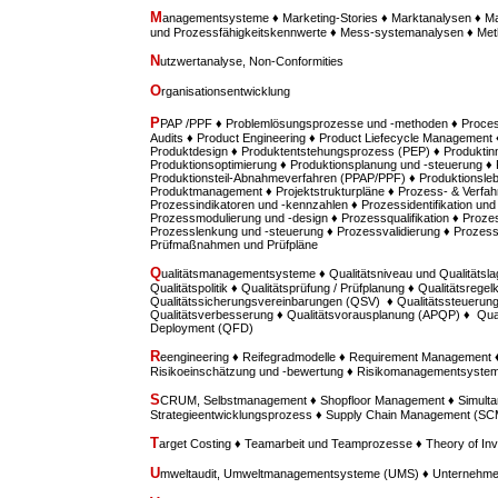
M
anagementsysteme ♦ Marketing-Stories ♦ Marktanalysen ♦ M
und Prozessfähigkeitskennwerte ♦ Mess-systemanalysen ♦ M
N
utzwertanalyse, Non-Conformities
O
rganisationsentwicklung
P
PAP /PPF ♦ Problemlösungsprozesse und -methoden ♦ Proces
Audits ♦ Product Engineering ♦ Product Liefecycle Management ♦
Produktdesign ♦ Produktentstehungsprozess (PEP) ♦ Produktinn
Produktionsoptimierung ♦ Produktionsplanung und -steuerung ♦
Produktionsteil-Abnahmeverfahren (PPAP/PPF) ♦ Produktionsle
Produktmanagement ♦ Projektstrukturpläne ♦ Prozess- & Verfah
Prozessindikatoren und -kennzahlen ♦ Prozessidentifikation u
Prozessmodulierung und -design ♦ Prozessqualifikation ♦ Prozes
Prozesslenkung und -steuerung ♦ Prozessvalidierung ♦ Prozess
Prüfmaßnahmen und Prüfpläne
Q
ualitätsmanagementsysteme ♦ Qualitätsniveau und Qualitätsla
Qualitätspolitik ♦ Qualitätsprüfung / Prüfplanung ♦ Qualitätsregel
Qualitätssicherungsvereinbarungen (QSV) ♦ Qualitätssteuerung /
Qualitätsverbesserung ♦ Qualitätsvorausplanung (APQP) ♦ Quali
Deployment (QFD)
R
eengineering ♦ Reifegradmodelle ♦ Requirement Managemen
Risikoeinschätzung und -bewertung ♦ Risikomanagementsyste
S
CRUM, Selbstmanagement ♦ Shopfloor Management ♦ Simultan
Strategieentwicklungsprozess ♦ Supply Chain Management (SC
T
arget Costing ♦ Teamarbeit und Teamprozesse ♦ Theory of Inv
U
mweltaudit, Umweltmanagementsysteme (UMS) ♦ Unternehme