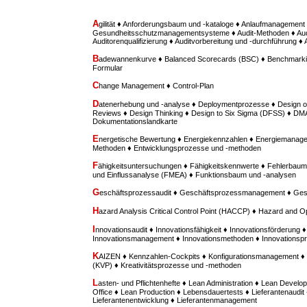
A
gilität ♦ Anforderungsbaum und -kataloge ♦ Anlaufmanagement 
Gesundheitsschutzmanagementsysteme ♦ Audit-Methoden ♦ Aud
Auditorenqualifizierung ♦ Auditvorbereitung und -durchführung ♦
B
adewannenkurve ♦ Balanced Scorecards (BSC) ♦ Benchmarki
Formular
C
hange Management ♦ Control-Plan
D
atenerhebung und -analyse ♦ Deploymentprozesse ♦ Design o
Reviews ♦ Design Thinking ♦ Design to Six Sigma (DFSS) ♦ D
Dokumentationslandkarte
E
nergetische Bewertung ♦ Energiekennzahlen ♦ Energiemanage
Methoden ♦ Entwicklungsprozesse und -methoden
F
ähigkeitsuntersuchungen ♦ Fähigkeitskennwerte ♦ Fehlerbaum
und Einflussanalyse (FMEA) ♦ Funktionsbaum und -analysen
G
eschäftsprozessaudit ♦ Geschäftsprozessmanagement ♦ Ges
H
azard Analysis Critical Control Point (HACCP) ♦ Hazard and O
I
nnovationsaudit ♦ Innovationsfähigkeit ♦ Innovationsförderung ♦
Innovationsmanagement ♦ Innovationsmethoden ♦ Innovationspr
K
AIZEN ♦ Kennzahlen-Cockpits ♦ Konfigurationsmanagement ♦ 
(KVP) ♦ Kreativitätsprozesse und -methoden
L
asten- und Pflichtenhefte ♦ Lean Administration ♦ Lean Deve
Office ♦ Lean Production ♦ Lebensdauertests ♦ Lieferantenaudit 
Lieferantenentwicklung ♦ Lieferantenmanagement