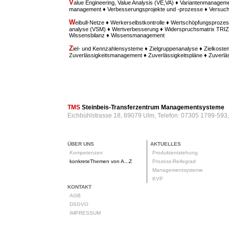
V
alue Engineering, Value Analysis (VE,VA) ♦ Variantenmanagem
management ♦ Verbesserungsprojekte und -prozesse ♦ Versu
W
eibull-Netze ♦ Werkerselbstkontrolle ♦ Wertschöpfungsprozes
analyse (VSM) ♦ Wertverbesserung ♦ Widerspruchsmatrix TRIZ ♦
Wissensbilanz ♦ Wissensmanagement
Z
iel- und Kennzahlensysteme ♦ Zielgruppenanalyse ♦ Zielkost
Zuverlässigkeitsmanagement ♦ Zuverlässigkeitspläne ♦ Zuverl
TMS
Steinbeis-Transferzentrum Managementsysteme
Eichbühlstrasse 18, 89079 Ulm, Telefon: 07305 1799-593
ÜBER UNS
AKTUELLES
Kompetenzen
Produktentstehung
konkreteThemen von A...Z
Prozess-Reifegrad
Managementsysteme
KVP
KONTAKT
AGB
DSGVO
IMPRESSUM