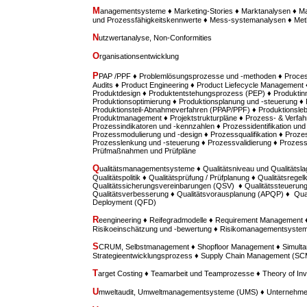
M
anagementsysteme ♦ Marketing-Stories ♦ Marktanalysen ♦ M
und Prozessfähigkeitskennwerte ♦ Mess-systemanalysen ♦ M
N
utzwertanalyse, Non-Conformities
O
rganisationsentwicklung
P
PAP /PPF ♦ Problemlösungsprozesse und -methoden ♦ Proces
Audits ♦ Product Engineering ♦ Product Liefecycle Management ♦
Produktdesign ♦ Produktentstehungsprozess (PEP) ♦ Produktinn
Produktionsoptimierung ♦ Produktionsplanung und -steuerung ♦
Produktionsteil-Abnahmeverfahren (PPAP/PPF) ♦ Produktionsle
Produktmanagement ♦ Projektstrukturpläne ♦ Prozess- & Verfah
Prozessindikatoren und -kennzahlen ♦ Prozessidentifikation u
Prozessmodulierung und -design ♦ Prozessqualifikation ♦ Prozes
Prozesslenkung und -steuerung ♦ Prozessvalidierung ♦ Prozess
Prüfmaßnahmen und Prüfpläne
Q
ualitätsmanagementsysteme ♦ Qualitätsniveau und Qualitätsla
Qualitätspolitik ♦ Qualitätsprüfung / Prüfplanung ♦ Qualitätsregel
Qualitätssicherungsvereinbarungen (QSV) ♦ Qualitätssteuerung /
Qualitätsverbesserung ♦ Qualitätsvorausplanung (APQP) ♦ Quali
Deployment (QFD)
R
eengineering ♦ Reifegradmodelle ♦ Requirement Managemen
Risikoeinschätzung und -bewertung ♦ Risikomanagementsyste
S
CRUM, Selbstmanagement ♦ Shopfloor Management ♦ Simultan
Strategieentwicklungsprozess ♦ Supply Chain Management (SC
T
arget Costing ♦ Teamarbeit und Teamprozesse ♦ Theory of Inv
U
mweltaudit, Umweltmanagementsysteme (UMS) ♦ Unternehme