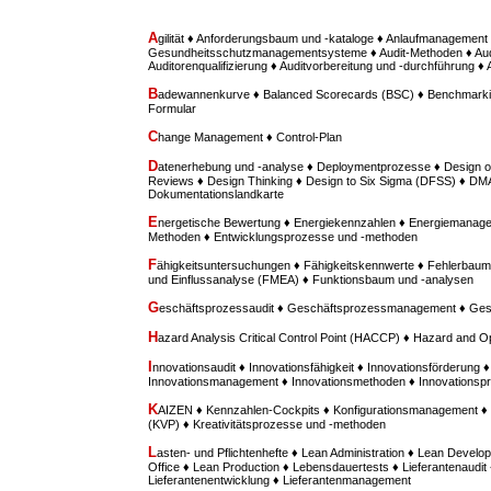
A
gilität ♦ Anforderungsbaum und -kataloge ♦ Anlaufmanagement 
Gesundheitsschutzmanagementsysteme ♦ Audit-Methoden ♦ Aud
Auditorenqualifizierung ♦ Auditvorbereitung und -durchführung ♦
B
adewannenkurve ♦ Balanced Scorecards (BSC) ♦ Benchmarki
Formular
C
hange Management ♦ Control-Plan
D
atenerhebung und -analyse ♦ Deploymentprozesse ♦ Design o
Reviews ♦ Design Thinking ♦ Design to Six Sigma (DFSS) ♦ D
Dokumentationslandkarte
E
nergetische Bewertung ♦ Energiekennzahlen ♦ Energiemanage
Methoden ♦ Entwicklungsprozesse und -methoden
F
ähigkeitsuntersuchungen ♦ Fähigkeitskennwerte ♦ Fehlerbaum
und Einflussanalyse (FMEA) ♦ Funktionsbaum und -analysen
G
eschäftsprozessaudit ♦ Geschäftsprozessmanagement ♦ Ges
H
azard Analysis Critical Control Point (HACCP) ♦ Hazard and O
I
nnovationsaudit ♦ Innovationsfähigkeit ♦ Innovationsförderung ♦
Innovationsmanagement ♦ Innovationsmethoden ♦ Innovationspr
K
AIZEN ♦ Kennzahlen-Cockpits ♦ Konfigurationsmanagement ♦ 
(KVP) ♦ Kreativitätsprozesse und -methoden
L
asten- und Pflichtenhefte ♦ Lean Administration ♦ Lean Deve
Office ♦ Lean Production ♦ Lebensdauertests ♦ Lieferantenaudit 
Lieferantenentwicklung ♦ Lieferantenmanagement