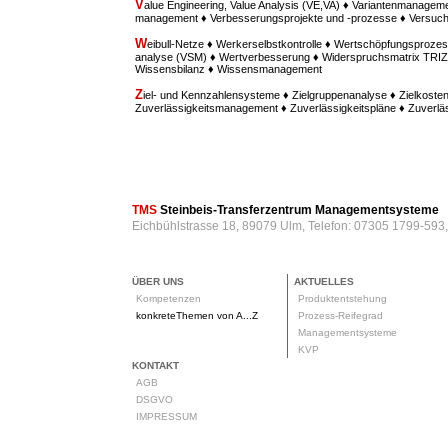
V
alue Engineering, Value Analysis (VE,VA) ♦ Variantenmanagem
management ♦ Verbesserungsprojekte und -prozesse ♦ Versu
W
eibull-Netze ♦ Werkerselbstkontrolle ♦ Wertschöpfungsprozes
analyse (VSM) ♦ Wertverbesserung ♦ Widerspruchsmatrix TRIZ ♦
Wissensbilanz ♦ Wissensmanagement
Z
iel- und Kennzahlensysteme ♦ Zielgruppenanalyse ♦ Zielkost
Zuverlässigkeitsmanagement ♦ Zuverlässigkeitspläne ♦ Zuverl
TMS
Steinbeis-Transferzentrum Managementsysteme
Eichbühlstrasse 18, 89079 Ulm, Telefon: 07305 1799-593
ÜBER UNS
AKTUELLES
Kompetenzen
Produktentstehung
konkreteThemen von A...Z
Prozess-Reifegrad
Managementsysteme
KVP
KONTAKT
AGB
DSGVO
IMPRESSUM