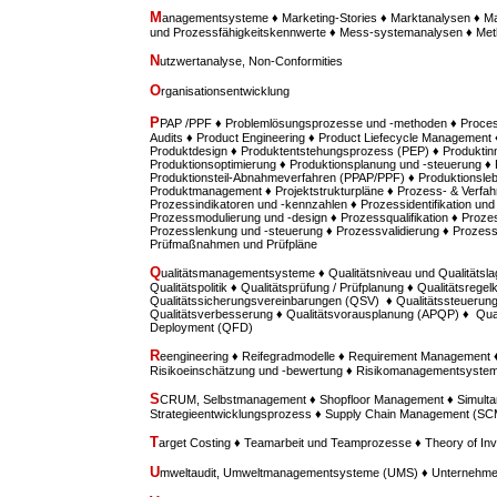
M
anagementsysteme ♦ Marketing-Stories ♦ Marktanalysen ♦ M
und Prozessfähigkeitskennwerte ♦ Mess-systemanalysen ♦ M
N
utzwertanalyse, Non-Conformities
O
rganisationsentwicklung
P
PAP /PPF ♦ Problemlösungsprozesse und -methoden ♦ Proces
Audits ♦ Product Engineering ♦ Product Liefecycle Management ♦
Produktdesign ♦ Produktentstehungsprozess (PEP) ♦ Produktinn
Produktionsoptimierung ♦ Produktionsplanung und -steuerung ♦
Produktionsteil-Abnahmeverfahren (PPAP/PPF) ♦ Produktionsle
Produktmanagement ♦ Projektstrukturpläne ♦ Prozess- & Verfah
Prozessindikatoren und -kennzahlen ♦ Prozessidentifikation u
Prozessmodulierung und -design ♦ Prozessqualifikation ♦ Prozes
Prozesslenkung und -steuerung ♦ Prozessvalidierung ♦ Prozess
Prüfmaßnahmen und Prüfpläne
Q
ualitätsmanagementsysteme ♦ Qualitätsniveau und Qualitätsla
Qualitätspolitik ♦ Qualitätsprüfung / Prüfplanung ♦ Qualitätsregel
Qualitätssicherungsvereinbarungen (QSV) ♦ Qualitätssteuerung /
Qualitätsverbesserung ♦ Qualitätsvorausplanung (APQP) ♦ Quali
Deployment (QFD)
R
eengineering ♦ Reifegradmodelle ♦ Requirement Managemen
Risikoeinschätzung und -bewertung ♦ Risikomanagementsyste
S
CRUM, Selbstmanagement ♦ Shopfloor Management ♦ Simultan
Strategieentwicklungsprozess ♦ Supply Chain Management (SC
T
arget Costing ♦ Teamarbeit und Teamprozesse ♦ Theory of Inv
U
mweltaudit, Umweltmanagementsysteme (UMS) ♦ Unternehme