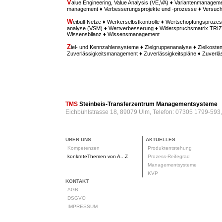
V
alue Engineering, Value Analysis (VE,VA) ♦ Variantenmanagem
management ♦ Verbesserungsprojekte und -prozesse ♦ Versu
W
eibull-Netze ♦ Werkerselbstkontrolle ♦ Wertschöpfungsprozes
analyse (VSM) ♦ Wertverbesserung ♦ Widerspruchsmatrix TRIZ ♦
Wissensbilanz ♦ Wissensmanagement
Z
iel- und Kennzahlensysteme ♦ Zielgruppenanalyse ♦ Zielkost
Zuverlässigkeitsmanagement ♦ Zuverlässigkeitspläne ♦ Zuverl
TMS
Steinbeis-Transferzentrum Managementsysteme
Eichbühlstrasse 18, 89079 Ulm, Telefon: 07305 1799-593
ÜBER UNS
AKTUELLES
Kompetenzen
Produktentstehung
konkreteThemen von A...Z
Prozess-Reifegrad
Managementsysteme
KVP
KONTAKT
AGB
DSGVO
IMPRESSUM