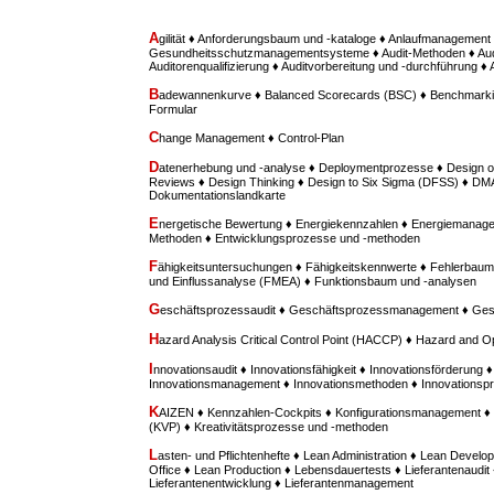
A
gilität ♦ Anforderungsbaum und -kataloge ♦ Anlaufmanagement 
Gesundheitsschutzmanagementsysteme ♦ Audit-Methoden ♦ Aud
Auditorenqualifizierung ♦ Auditvorbereitung und -durchführung ♦
B
adewannenkurve ♦ Balanced Scorecards (BSC) ♦ Benchmarki
Formular
C
hange Management ♦ Control-Plan
D
atenerhebung und -analyse ♦ Deploymentprozesse ♦ Design o
Reviews ♦ Design Thinking ♦ Design to Six Sigma (DFSS) ♦ D
Dokumentationslandkarte
E
nergetische Bewertung ♦ Energiekennzahlen ♦ Energiemanage
Methoden ♦ Entwicklungsprozesse und -methoden
F
ähigkeitsuntersuchungen ♦ Fähigkeitskennwerte ♦ Fehlerbaum
und Einflussanalyse (FMEA) ♦ Funktionsbaum und -analysen
G
eschäftsprozessaudit ♦ Geschäftsprozessmanagement ♦ Ges
H
azard Analysis Critical Control Point (HACCP) ♦ Hazard and O
I
nnovationsaudit ♦ Innovationsfähigkeit ♦ Innovationsförderung ♦
Innovationsmanagement ♦ Innovationsmethoden ♦ Innovationspr
K
AIZEN ♦ Kennzahlen-Cockpits ♦ Konfigurationsmanagement ♦ 
(KVP) ♦ Kreativitätsprozesse und -methoden
L
asten- und Pflichtenhefte ♦ Lean Administration ♦ Lean Deve
Office ♦ Lean Production ♦ Lebensdauertests ♦ Lieferantenaudit 
Lieferantenentwicklung ♦ Lieferantenmanagement